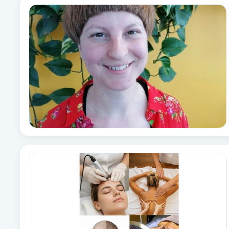
Fransk manikyr
Fransrengöring
Frekvensterapi
Friskvård
Friskvårdsmassage
Frisör
Funktionsanalys
Färgning