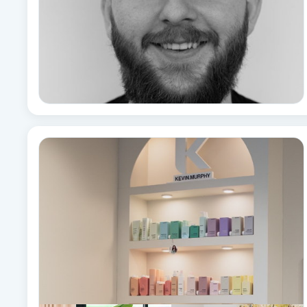
Eyeliner-tatuering
F
Face framing
Faceliftmassage
Fet hårbotten
Fettreducering
Fibromassage
Fillers
Fotmassage