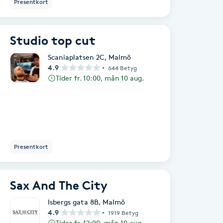
Presentkort
Studio top cut
Scaniaplatsen 2C
,
Malmö
4.9
644 Betyg
Tider fr. 10:00, mån 10 aug.
Presentkort
Sax And The City
Isbergs gata 8B
,
Malmö
4.9
1919 Betyg
Tider fr. 12:00, mån 10 aug.