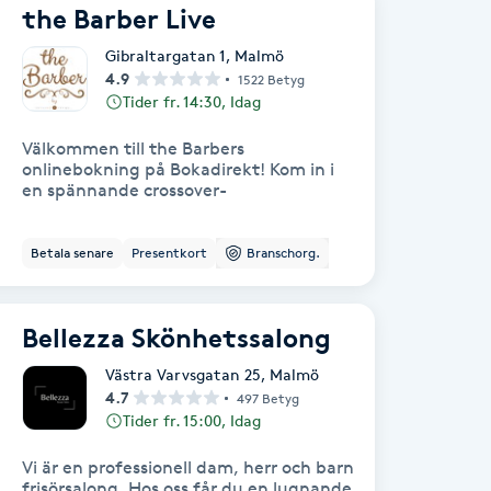
the Barber Live
Gibraltargatan 1
,
Malmö
4.9
1522 Betyg
Tider fr. 14:30, Idag
Välkommen till the Barbers
onlinebokning på Bokadirekt! Kom in i
en spännande crossover-
Betala senare
Presentkort
Branschorg.
Bellezza Skönhetssalong
Västra Varvsgatan 25
,
Malmö
4.7
497 Betyg
Tider fr. 15:00, Idag
Vi är en professionell dam, herr och barn
frisörsalong. Hos oss får du en lugnande