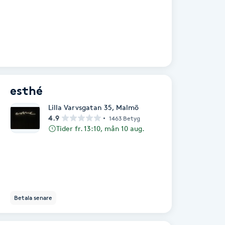
esthé
Lilla Varvsgatan 35
,
Malmö
4.9
1463 Betyg
Tider fr. 13:10, mån 10 aug.
Betala senare