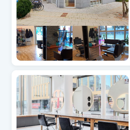
Babylights
Balayage
Bambumassage
Barber
Barnklippning
BIAB
Blowout
Bottenfärg