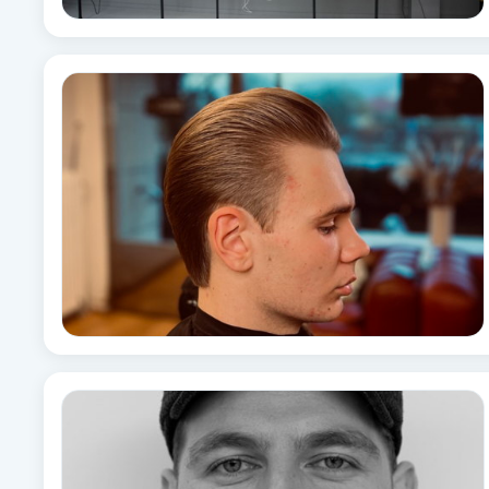
Cryoterapi
D
Damklippning
Dermapen
Diamantslipning
E
Enzympeeling
Extensions
Extensions borttagning