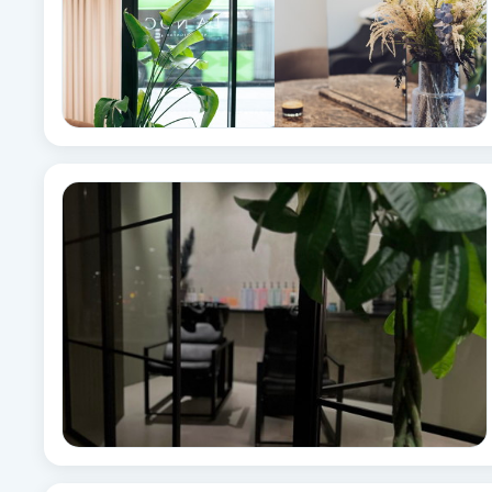
Fotsvamp
Fotvård
Fransar
Fransborttagning
Fransfärgning
Fransförlängning
Fransförlängning Megavolym
Fransförlängning Volym