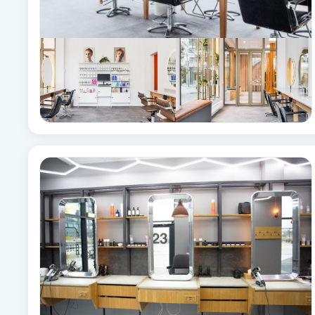
Brynformning
Brynfärgning
Brynplockning
Bröllopsuppsättning
C
Celluliter
Coachning
Color correction