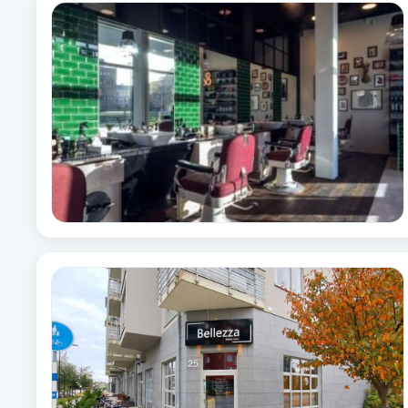
Alternativmedicin
Andningsmassage
Ansiktslyft utan kirurgi
Aromamassage
Ashtanga Yoga
Ayurveda
Ayurvedisk Massage
Ansiktsbehandling djuprengörande
B