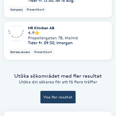
Tider fr. 13:00, lör 15 aug.
Kampanj
Presentkort
Bottenfärg
Brynformning
HR Kliniken AB
4.9
Propellergatan 7B
,
Malmö
Brynfärgning
Tider fr. 09:30, Imorgon
Betala senare
Presentkort
Brynplockning
Bröllopsuppsättning
Utöka sökområdet med fler resultat
C
Utöka din sökarea för att få flera träffar
Celluliter
Visa fler resultat
Coachning