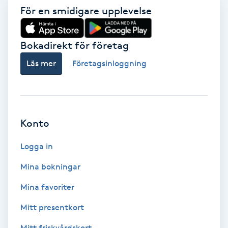
Color correction
För en smidigare upplevelse
Cryoterapi
Bokadirekt för företag
D
Läs mer
Företagsinloggning
Damklippning
Dermapen
Konto
Diamantslipning
Logga in
E
Mina bokningar
Enzympeeling
Mina favoriter
Extensions
Mitt presentkort
Mitt friskvårdskort