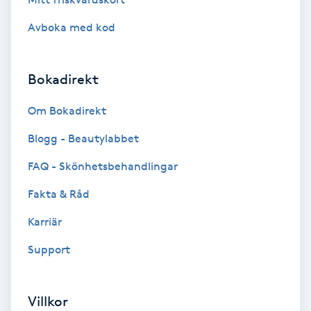
Extensions borttagning
Avboka med kod
Eyeliner-tatuering
F
Bokadirekt
Face framing
Om Bokadirekt
Faceliftmassage
Blogg - Beautylabbet
FAQ - Skönhetsbehandlingar
Fet hårbotten
Fakta & Råd
Fettreducering
Karriär
Support
Fibromassage
Fillers
Villkor