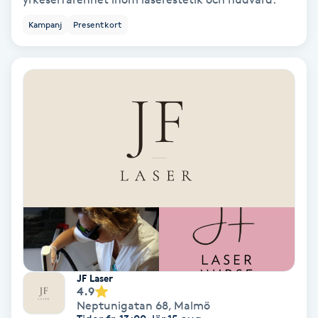
Ansiktsbehandling djuprengörande
Kampanj
Presentkort
B
Babylights
Balayage
Bambumassage
Barber
Barnklippning
BIAB
JF Laser
4.9
Neptunigatan 68
,
Malmö
Blowout