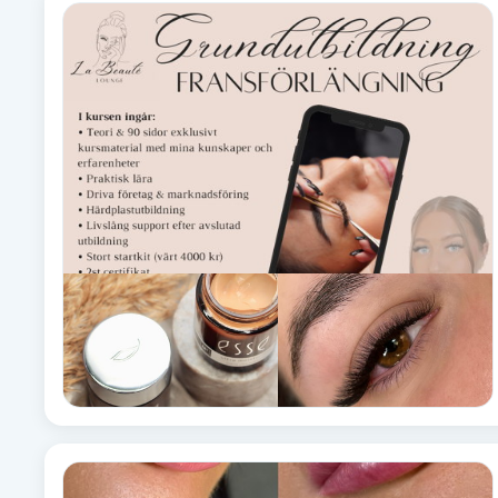
Alternativmedicin
Andningsmassage
Ansiktslyft utan kirurgi
Aromamassage
Ashtanga Yoga
Ayurveda
Ayurvedisk Massage
Ansiktsbehandling djuprengörande
B