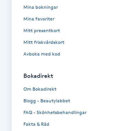
Eyeliner-tatuering
Mina bokningar
F
Mina favoriter
Face framing
Mitt presentkort
Faceliftmassage
Mitt friskvårdskort
Avboka med kod
Fet hårbotten
Fettreducering
Bokadirekt
Om Bokadirekt
Fibromassage
Blogg - Beautylabbet
Fillers
FAQ - Skönhetsbehandlingar
Fotmassage
Fakta & Råd