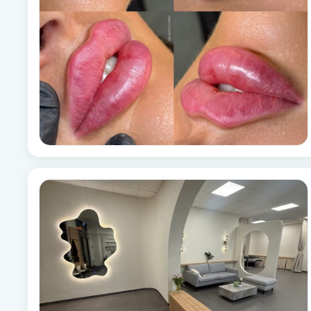
Babylights
Balayage
Bambumassage
Barber
Barnklippning
BIAB
Blowout
Bottenfärg