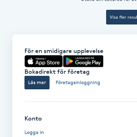
Cryoterapi
D
Visa fler resu
Damklippning
Dermapen
För en smidigare upplevelse
Diamantslipning
Bokadirekt för företag
E
Läs mer
Företagsinloggning
Enzympeeling
Extensions
Konto
Extensions borttagning
Logga in