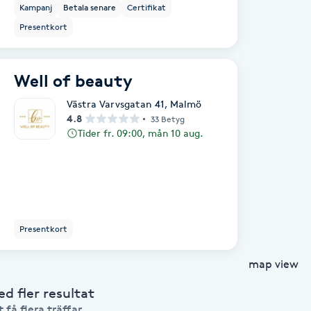
Kampanj
Betala senare
Certifikat
Presentkort
Well of beauty
Västra Varvsgatan 41
,
Malmö
4.8
33 Betyg
Tider fr. 09:00, mån 10 aug.
Presentkort
map view
 fler resultat
 få flera träffar