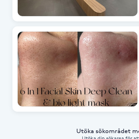
Brynformning
Brynfärgning
Brynplockning
Bröllopsuppsättning
C
Celluliter
Coachning
Color correction
Utöka sökområdet med
Utöka din sökarea för att