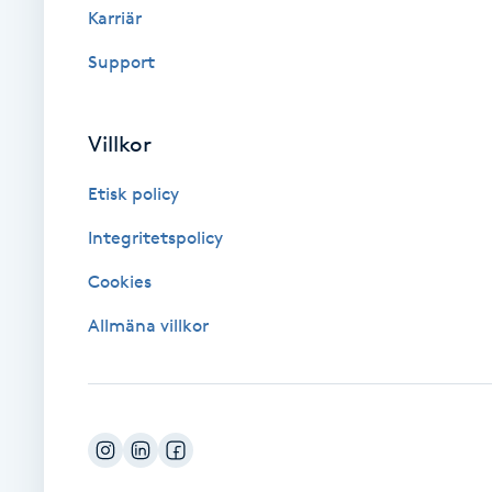
Karriär
Fotsvamp
Support
Fotvård
Villkor
Fransar
Etisk policy
Fransborttagning
Integritetspolicy
Fransfärgning
Cookies
Allmäna villkor
Fransförlängning
Fransförlängning Megavolym
Fransförlängning Volym