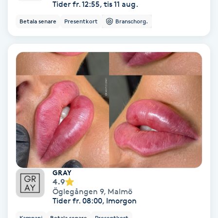
Tider fr. 12:55, tis 11 aug.
Color correction
Betala senare
Presentkort
Branschorg.
Cryoterapi
D
Damklippning
Dermapen
Diamantslipning
E
Enzympeeling
GRAY
4.9
Öglegången 9
,
Malmö
Extensions
Tider fr. 08:00, Imorgon
Kampanj
Betala senare
Presentkort