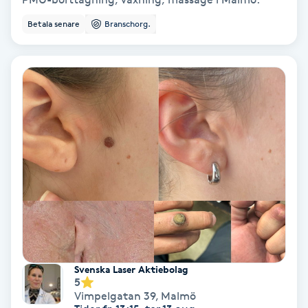
Ansiktsbehandling djuprengörande
Betala senare
Branschorg.
B
Babylights
Balayage
Bambumassage
Barber
Barnklippning
BIAB
Svenska Laser Aktiebolag
5
Vimpelgatan 39
,
Malmö
Blowout