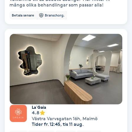
många olika behandlingar som passar alla!
Fotmassage
Betala senare
Branschorg.
Fotsvamp
Fotvård
Fransar
Fransborttagning
Fransfärgning
Fransförlängning
La´Gaia
4.8
Västra Varvsgatan 16h
,
Malmö
Fransförlängning Megavolym
Tider fr. 12:45, tis 11 aug.