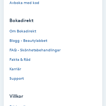
Avboka med kod
Gruppträning
Bokadirekt
Gua Sha-massage
Om Bokadirekt
H
Blogg - Beautylabbet
Hatha Yoga
FAQ - Skönhetsbehandlingar
Headspa
Fakta & Råd
Karriär
Healing
Support
Herrklippning
Villkor
HIFU