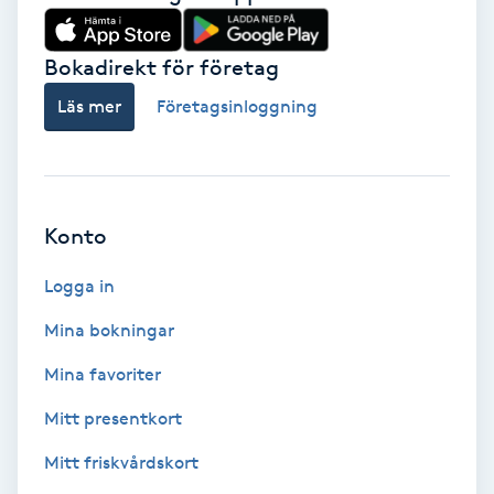
Färgning
Bokadirekt för företag
Föning
Läs mer
Företagsinloggning
G
Gel naglar
Konto
Gelenaglar
Logga in
Gellack
Mina bokningar
Gellack med förstärkning
Mina favoriter
Mitt presentkort
Gravidmassage
Mitt friskvårdskort
Gravidyoga