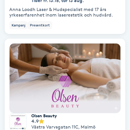
Tider fr. 13:15, tor 13 aug.
Anna Loodh Laser & Hudspecialist med 17 års
Bottenfärg
yrkeserfarenhet inom laserestetik och hudvård.
Kampanj
Presentkort
Brynformning
Brynfärgning
Brynplockning
Bröllopsuppsättning
C
Celluliter
Olsen Beauty
Coachning
4.9
Västra Varvsgatan 11C
,
Malmö