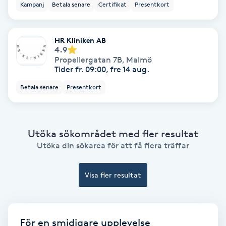
Kampanj
Betala senare
Certifikat
Presentkort
Fransförlängning Volym
HR Kliniken AB
Fransk manikyr
4.9
Propellergatan 7B
,
Malmö
Tider fr. 09:00, fre 14 aug.
Fransrengöring
Betala senare
Presentkort
Frekvensterapi
Friskvård
Utöka sökområdet med fler resultat
Utöka din sökarea för att få flera träffar
Friskvårdsmassage
Visa fler resultat
Frisör
Funktionsanalys
För en smidigare upplevelse