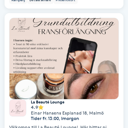
Extensions borttagning
Eyeliner-tatuering
F
Face framing
Faceliftmassage
Fet hårbotten
Fettreducering
La Beauté Lounge
Fibromassage
4.9
Einar Hansens Esplanad 18
,
Malmö
Tider fr. 13:00, Imorgon
Fillers
Välkomna till La Beauté Lounge! Här hittar ni