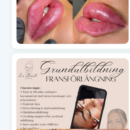
Eyeliner-tatuering
F
Face framing
Faceliftmassage
Fet hårbotten
Fettreducering
Fibromassage
Fillers
Fotmassage