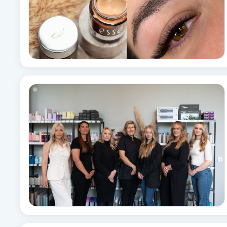
Fotsvamp
Fotvård
Fransar
Fransborttagning
Fransfärgning
Fransförlängning
Fransförlängning Megavolym
Fransförlängning Volym