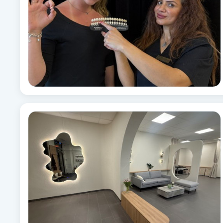
Brynformning
Brynfärgning
Brynplockning
Bröllopsuppsättning
C
Celluliter
Coachning
Color correction