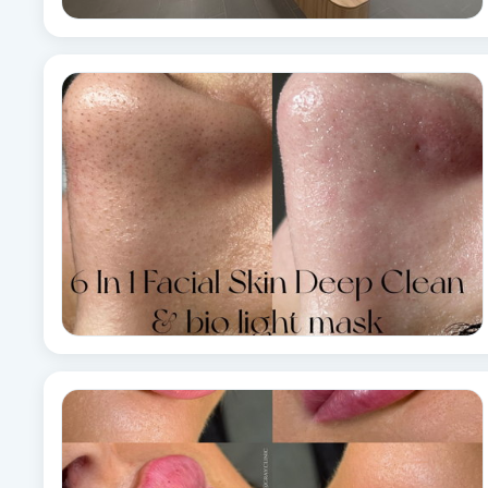
Cryoterapi
D
Damklippning
Dermapen
Diamantslipning
E
Enzympeeling
Extensions
Extensions borttagning