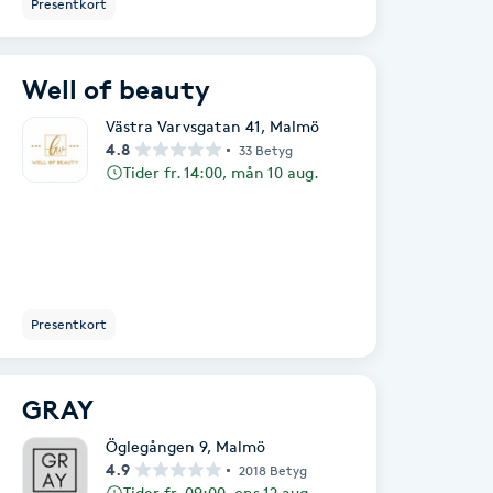
Presentkort
Well of beauty
Västra Varvsgatan 41
,
Malmö
4.8
33 Betyg
Tider fr. 14:00, mån 10 aug.
Presentkort
GRAY
Öglegången 9
,
Malmö
4.9
2018 Betyg
Tider fr. 09:00, ons 12 aug.