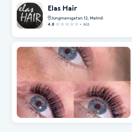
Elas Hair
Fransk manikyr
Jungmansgatan 12
,
Malmö
4.8
Fransrengöring
803
Frekvensterapi
Friskvård
Friskvårdsmassage
Frisör
Funktionsanalys
Färgning