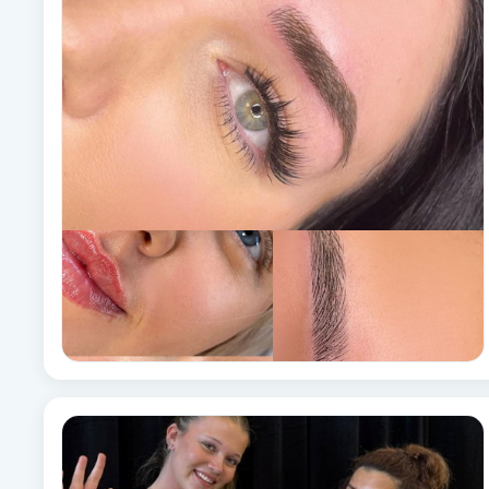
Babylights
Balayage
Bambumassage
Barber
Barnklippning
BIAB
Blowout
Bottenfärg