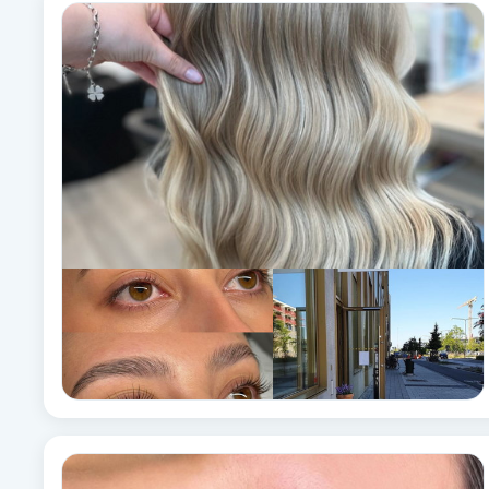
Alternativmedicin
Andningsmassage
Ansiktslyft utan kirurgi
Aromamassage
Ashtanga Yoga
Ayurveda
Ayurvedisk Massage
Ansiktsbehandling djuprengörande
B