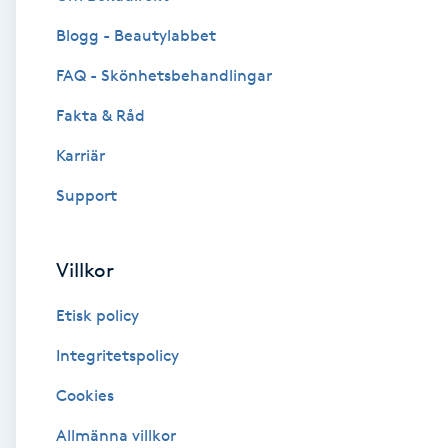
Blogg - Beautylabbet
Brynformning
FAQ - Skönhetsbehandlingar
Brynfärgning
Fakta & Råd
Brynplockning
Karriär
Support
Bröllopsuppsättning
C
Villkor
Celluliter
Etisk policy
Coachning
Integritetspolicy
Cookies
Color correction
Allmänna villkor