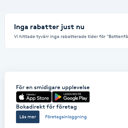
Alternativmedicin
Andningsmassage
Inga rabatter just nu
Vi hittade tyvärr inga rabatterade tider för "Bottenfär
Ansiktslyft utan kirurgi
Aromamassage
Ashtanga Yoga
Ayurveda
För en smidigare upplevelse
Ayurvedisk Massage
Bokadirekt för företag
Läs mer
Företagsinloggning
Ansiktsbehandling djuprengörande
B