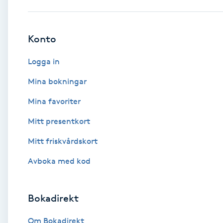
Babylights
Konto
Balayage
Logga in
Bambumassage
Mina bokningar
Mina favoriter
Barber
Mitt presentkort
Barnklippning
Mitt friskvårdskort
BIAB
Avboka med kod
Blowout
Bokadirekt
Bottenfärg
Om Bokadirekt