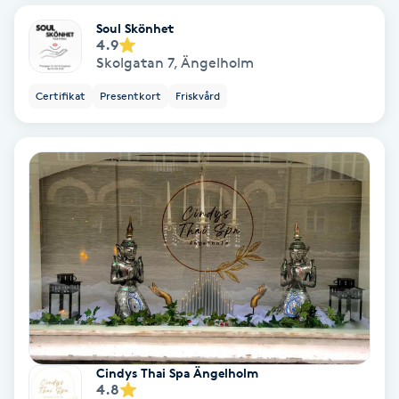
Soul Skönhet
Bottenfärg
4.9
Skolgatan 7
,
Ängelholm
Brynformning
Certifikat
Presentkort
Friskvård
Brynfärgning
Brynplockning
Bröllopsuppsättning
C
Celluliter
Coachning
Cindys Thai Spa Ängelholm
4.8