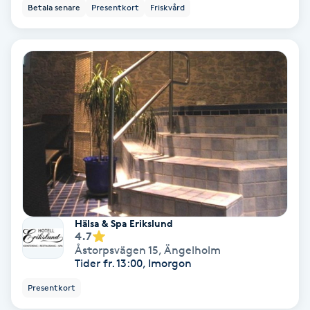
Betala senare
Presentkort
Friskvård
Fotmassage
Fotsvamp
Fotvård
Fransar
Fransborttagning
Fransfärgning
Hälsa & Spa Erikslund
4.7
Åstorpsvägen 15
,
Ängelholm
Fransförlängning
Tider fr. 13:00, Imorgon
Presentkort
Fransförlängning Megavolym