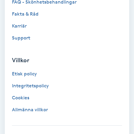
FAQ - Skönhetsbehandlingar
Fakta & Råd
Gruppträning
Karriär
Gua Sha-massage
Support
H
Hatha Yoga
Villkor
Headspa
Etisk policy
Integritetspolicy
Healing
Cookies
Herrklippning
Allmänna villkor
HIFU