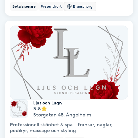
Extensions borttagning
Betala senare
Presentkort
Branschorg.
Eyeliner-tatuering
F
Face framing
Faceliftmassage
Fet hårbotten
Fettreducering
Ljus och Lugn
3.8
Fibromassage
Storgatan 48
,
Ängelholm
Professionell skönhet & spa – fransar, naglar,
Fillers
pedikyr, massage och styling.