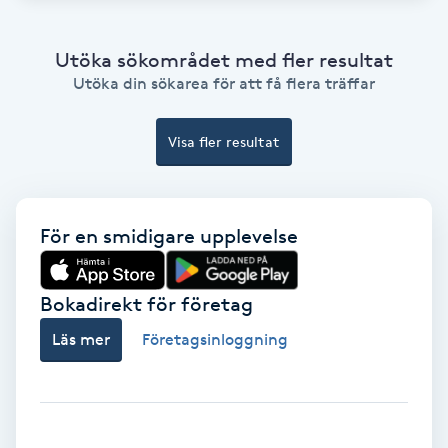
Fransförlängning Volym
Utöka sökområdet med fler resultat
Utöka din sökarea för att få flera träffar
Fransk manikyr
Fransrengöring
Visa fler resultat
Frekvensterapi
För en smidigare upplevelse
Friskvård
Bokadirekt för företag
Friskvårdsmassage
Läs mer
Företagsinloggning
Frisör
Funktionsanalys