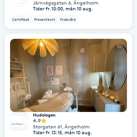
Järnvägsgatan 6
,
Ängelholm
Color correction
Tider fr. 10:00, mån 10 aug.
Certifikat
Presentkort
Friskvård
Cryoterapi
D
Damklippning
Dermapen
Diamantslipning
E
Enzympeeling
Hudologen
4.9
Extensions
Storgatan 61
,
Ängelholm
Tider fr. 13:15, mån 10 aug.