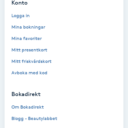
Konto
Färgning
Logga in
Föning
Mina bokningar
G
Mina favoriter
Gel naglar
Mitt presentkort
Mitt friskvårdskort
Gelenaglar
Avboka med kod
Gellack
Bokadirekt
Gellack med förstärkning
Om Bokadirekt
Gravidmassage
Blogg - Beautylabbet
Gravidyoga