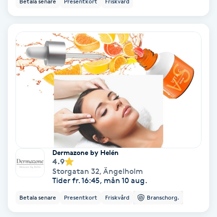
Betala senare
Presentkort
Friskvård
Ansiktsbehandling djuprengörande
B
Babylights
Balayage
Bambumassage
Barber
Dermazone by Helén
Barnklippning
4.9
Storgatan 32
,
Ängelholm
Tider fr. 16:45, mån 10 aug.
BIAB
Betala senare
Presentkort
Friskvård
Branschorg.
Blowout