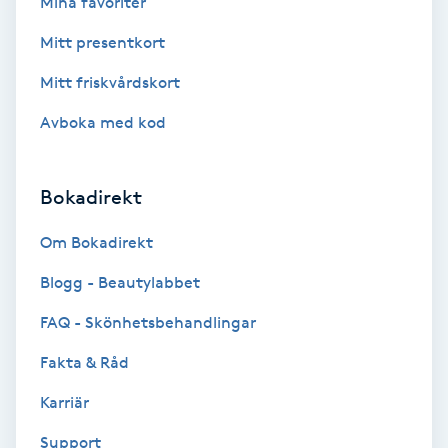
Mina favoriter
Color correction
Mitt presentkort
Cryoterapi
Mitt friskvårdskort
D
Avboka med kod
Damklippning
Bokadirekt
Dermapen
Om Bokadirekt
Diamantslipning
Blogg - Beautylabbet
E
FAQ - Skönhetsbehandlingar
Enzympeeling
Fakta & Råd
Extensions
Karriär
Support