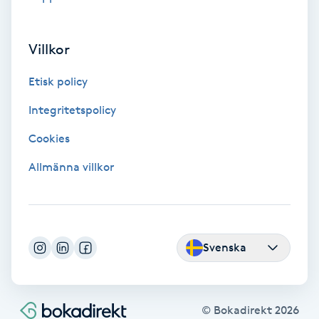
Extensions borttagning
Eyeliner-tatuering
Villkor
F
Etisk policy
Face framing
Integritetspolicy
Cookies
Faceliftmassage
Allmänna villkor
Fet hårbotten
Fettreducering
Svenska
Fibromassage
Fillers
© Bokadirekt
2026