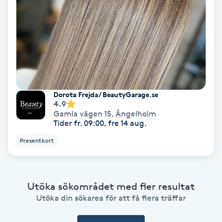
Ansiktsbehandling djuprengörande
B
Babylights
Balayage
Dorota Frejda/ BeautyGarage.se
4.9
Bambumassage
Gamla vägen 15
,
Ängelholm
Tider fr. 09:00, fre 14 aug.
Barber
Presentkort
Barnklippning
Utöka sökområdet med fler resultat
BIAB
Utöka din sökarea för att få flera träffar
Blowout