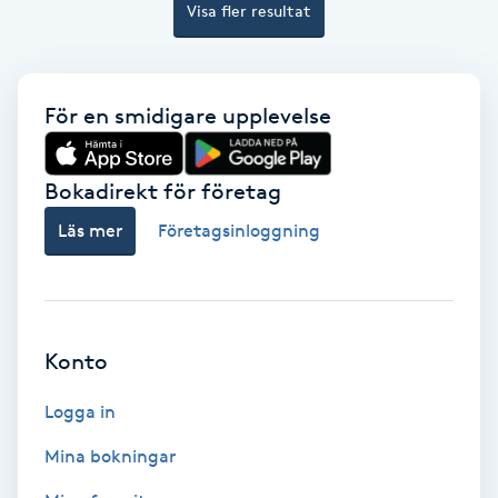
Visa fler resultat
Bottenfärg
Brynformning
För en smidigare upplevelse
Brynfärgning
Bokadirekt för företag
Läs mer
Företagsinloggning
Brynplockning
Bröllopsuppsättning
C
Konto
Celluliter
Logga in
Coachning
Mina bokningar