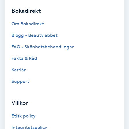
Bokadirekt
Brynformning
Om Bokadirekt
Brynfärgning
Blogg - Beautylabbet
Brynplockning
FAQ - Skönhetsbehandlingar
Fakta & Råd
Bröllopsuppsättning
C
Karriär
Support
Celluliter
Coachning
Villkor
Color correction
Etisk policy
Integritetspolicy