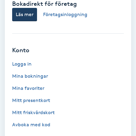
Bokadirekt för företag
Babylights
Läs mer
Företagsinloggning
Balayage
Bambumassage
Konto
Barber
Logga in
Mina bokningar
Barnklippning
Mina favoriter
BIAB
Mitt presentkort
Mitt friskvårdskort
Blowout
Avboka med kod
Bottenfärg