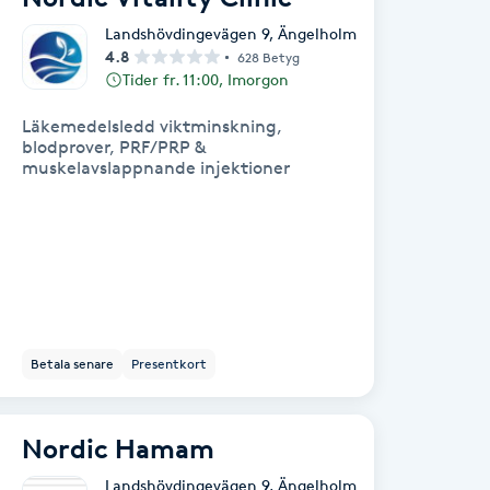
Landshövdingevägen 9
,
Ängelholm
4.8
628 Betyg
Tider fr. 11:00, Imorgon
Läkemedelsledd viktminskning,
blodprover, PRF/PRP &
muskelavslappnande injektioner
Betala senare
Presentkort
Nordic Hamam
Landshövdingevägen 9
,
Ängelholm