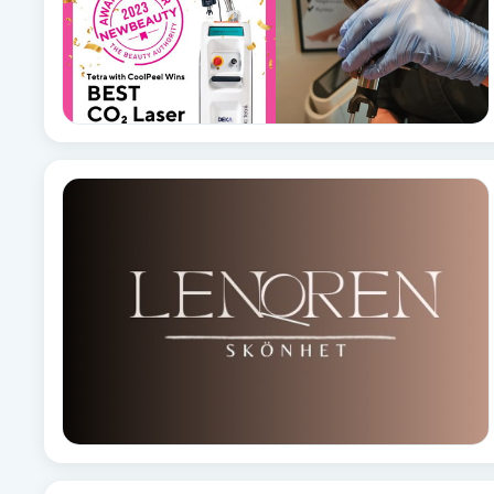
Eyeliner-tatuering
F
Face framing
Faceliftmassage
Fet hårbotten
Fettreducering
Fibromassage
Fillers
Fotmassage