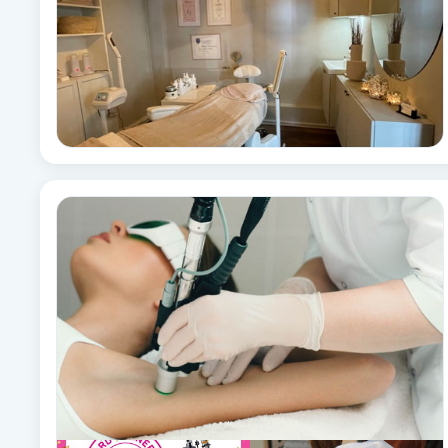
Cryoterapi
D
Damklippning
Dermapen
Diamantslipning
E
Enzympeeling
Extensions
Extensions borttagning