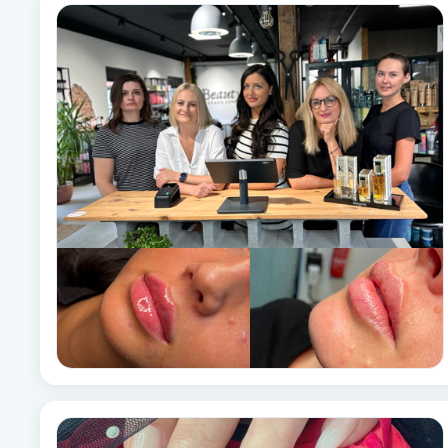
Fotsvamp
Fotvård
Fransar
Fransborttagning
Fransfärgning
Fransförlängning
Fransförlängning Megavolym
Fransförlängning Volym