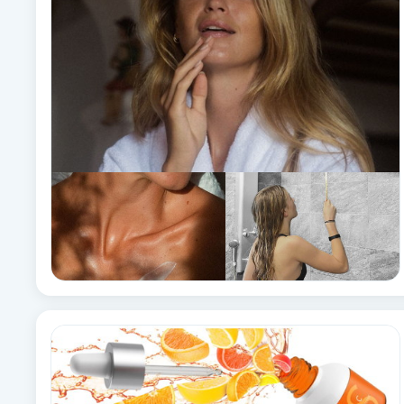
Babylights
Balayage
Bambumassage
Barber
Barnklippning
BIAB
Blowout
Bottenfärg