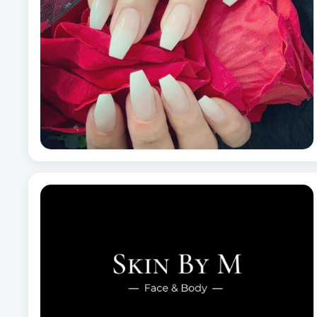
Fransk manikyr
Fransrengöring
Frekvensterapi
Friskvård
Friskvårdsmassage
Frisör
Funktionsanalys
Färgning