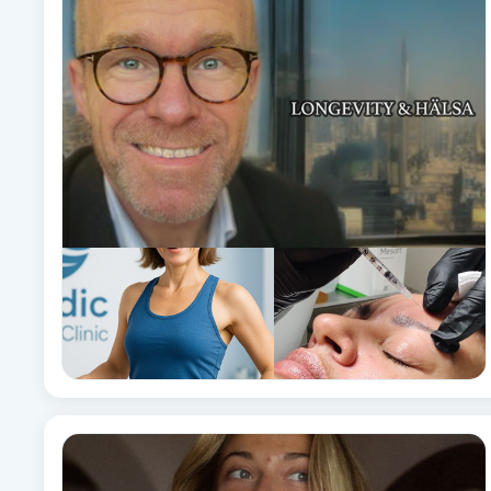
Alternativmedicin
Andningsmassage
Ansiktslyft utan kirurgi
Aromamassage
Ashtanga Yoga
Ayurveda
Ayurvedisk Massage
Ansiktsbehandling djuprengörande
B