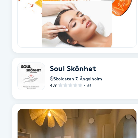
Brynformning
Brynfärgning
Brynplockning
Bröllopsuppsättning
Soul Skönhet
C
Skolgatan 7
,
Ängelholm
4.9
65
Celluliter
Coachning
Color correction