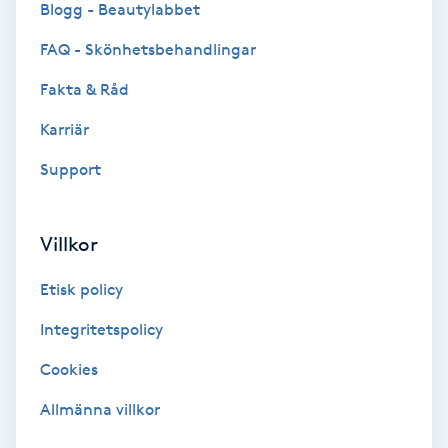
Blogg - Beautylabbet
Bottenfärg
FAQ - Skönhetsbehandlingar
Fakta & Råd
Brynformning
Karriär
Brynfärgning
Support
Brynplockning
Villkor
Bröllopsuppsättning
Etisk policy
C
Integritetspolicy
Celluliter
Cookies
Coachning
Allmänna villkor