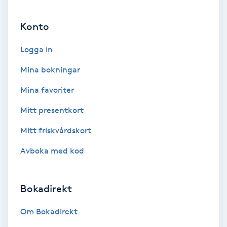
Ansiktsbehandling djuprengörande
Konto
B
Logga in
Babylights
Mina bokningar
Balayage
Mina favoriter
Bambumassage
Mitt presentkort
Mitt friskvårdskort
Barber
Avboka med kod
Barnklippning
Bokadirekt
BIAB
Om Bokadirekt
Blowout