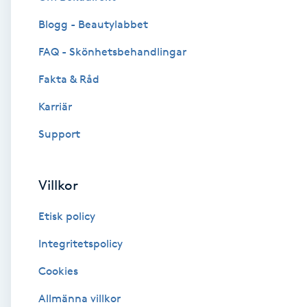
Blogg - Beautylabbet
Brynformning
FAQ - Skönhetsbehandlingar
Brynfärgning
Fakta & Råd
Brynplockning
Karriär
Support
Bröllopsuppsättning
C
Villkor
Celluliter
Etisk policy
Coachning
Integritetspolicy
Cookies
Color correction
Allmänna villkor