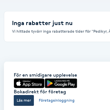
Alternativmedicin
Andningsmassage
Inga rabatter just nu
Vi hittade tyvärr inga rabatterade tider för "Pedikyr, Ä
Ansiktslyft utan kirurgi
Aromamassage
Ashtanga Yoga
Ayurveda
För en smidigare upplevelse
Ayurvedisk Massage
Bokadirekt för företag
Läs mer
Företagsinloggning
Ansiktsbehandling djuprengörande
B