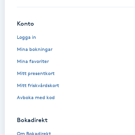
Babylights
Konto
Balayage
Logga in
Bambumassage
Mina bokningar
Mina favoriter
Barber
Mitt presentkort
Barnklippning
Mitt friskvårdskort
BIAB
Avboka med kod
Blowout
Bokadirekt
Bottenfärg
Om Bokadirekt