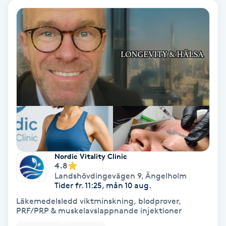
Ansiktsbehandling djuprengörande
B
Babylights
Balayage
Bambumassage
Barber
Nordic Vitality Clinic
Barnklippning
4.8
Landshövdingevägen 9
,
Ängelholm
Tider fr. 11:25, mån 10 aug.
BIAB
Läkemedelsledd viktminskning, blodprover,
PRF/PRP & muskelavslappnande injektioner
Blowout