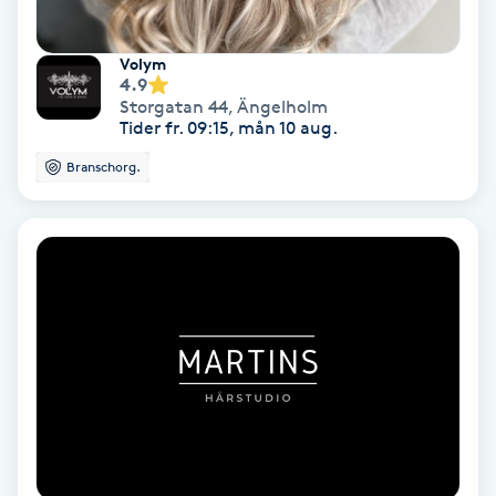
Keratinbehandling
Volym
4.9
Kinesiologi
Storgatan 44
,
Ängelholm
Tider fr. 09:15, mån 10 aug.
Kinesisk medicin
Branschorg.
Kiropraktik
Klangmassage
Klippning
Klippning & Slingor
Klippning ungdom