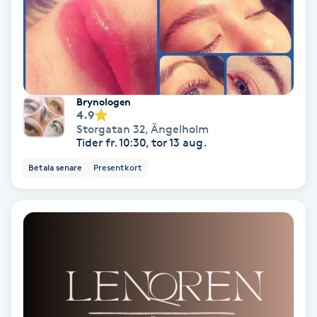
Hypnos
Hårborttagning
Hårbottenbehandling
Brynologen
4.9
Storgatan 32
,
Ängelholm
Hårförlängning
Tider fr. 10:30, tor 13 aug.
Betala senare
Presentkort
Hårvård
Hälsa
Hälsprickor
I
Idrottsmassage