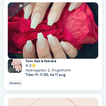
PRP (Platelet Rich Plasma)
PRX-T33
Psoriasis
PT
R
Twin Nail & Fotvård
4.2
Radiofrekvens
Nybrogatan 2
,
Ängelholm
Tider fr. 11:00, tis 11 aug.
Rakning
Kampanj
Reflexologi