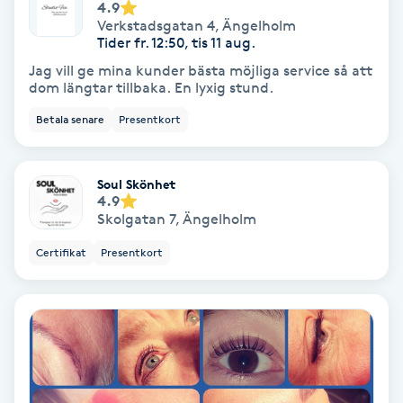
4.9
Hollywood Peel
Verkstadsgatan 4
,
Ängelholm
Tider fr. 12:50, tis 11 aug.
Hot Stone Massage
Jag vill ge mina kunder bästa möjliga service så att
dom längtar tillbaka. En lyxig stund.
Hot yoga
Betala senare
Presentkort
Hudföryngring
Soul Skönhet
4.9
Huduppstramning
Skolgatan 7
,
Ängelholm
Certifikat
Presentkort
Hudvård
Hyaluronsyra
Hyperhidros