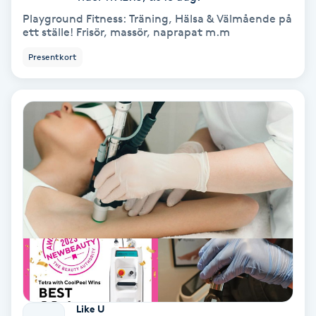
Playground Fitness: Träning, Hälsa & Välmående på
ett ställe! Frisör, massör, naprapat m.m
Nagelvård
Presentkort
Naglar borttagning
Naglar reparation
Naprapati
Navelpiercing
NBE-massage
Ny frisyr
O
Like U