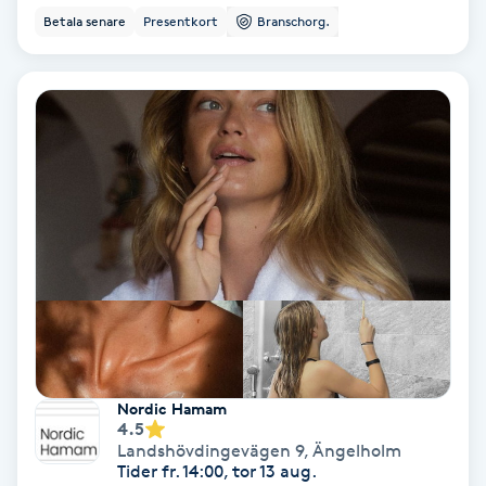
Betala senare
Presentkort
Branschorg.
Fotmassage
Fotsvamp
Fotvård
Fransar
Fransborttagning
Fransfärgning
Fransförlängning
Nordic Hamam
4.5
Landshövdingevägen 9
,
Ängelholm
Fransförlängning Megavolym
Tider fr. 14:00, tor 13 aug.