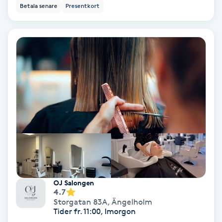
Color correction
Betala senare
Presentkort
Cryoterapi
D
Damklippning
Dermapen
Diamantslipning
E
Enzympeeling
OJ Salongen
4.7
Extensions
Storgatan 83A
,
Ängelholm
Tider fr. 11:00, Imorgon