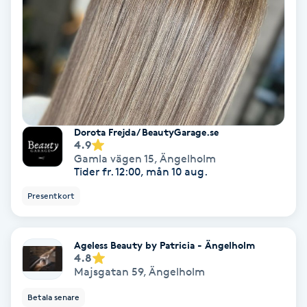
Spa
Spa manikyr & pedikyr
Spa-manikyr
Dorota Frejda/ BeautyGarage.se
Spa-pedikyr
4.9
Gamla vägen 15
,
Ängelholm
Tider fr. 12:00, mån 10 aug.
Spraytan
Presentkort
Stylist
Ageless Beauty by Patricia - Ängelholm
Sugaring
4.8
Majsgatan 59
,
Ängelholm
Svensk massage
Betala senare