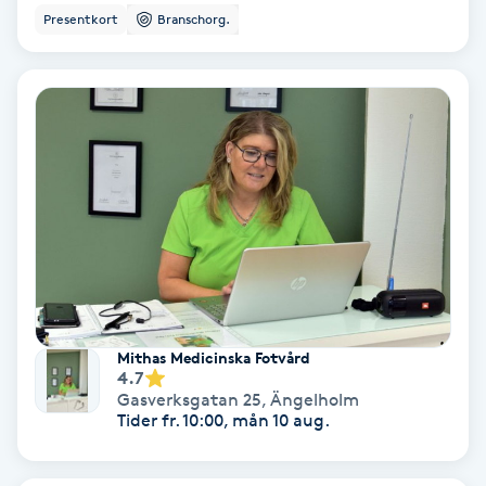
Presentkort
Branschorg.
Personlig tränare
Picolaser
Piercing
Pigmentbehandling
Pigmentfläckar
Plastikkirurgi
Mithas Medicinska Fotvård
4.7
Gasverksgatan 25
,
Ängelholm
Powder brows
Tider fr. 10:00, mån 10 aug.
Power Yoga