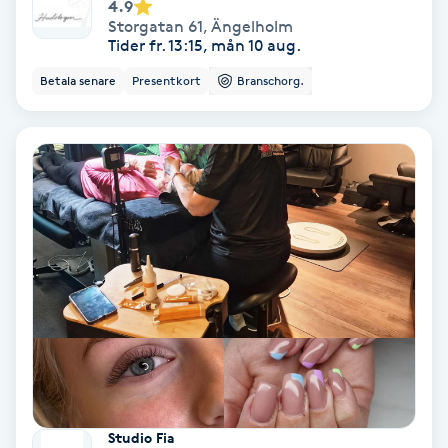
4.9
Storgatan 61
,
Ängelholm
Tider fr. 13:15, mån 10 aug.
Gruppträning
Betala senare
Presentkort
Branschorg.
Gua Sha-massage
H
Hatha Yoga
Headspa
Healing
Herrklippning
HIFU
Studio Fia