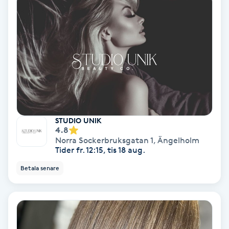
Skoinlägg
Skägg
Skäggfärgning
Skäggklippning
STUDIO UNIK
4.8
Skäggtrimmning
Norra Sockerbruksgatan 1
,
Ängelholm
Tider fr. 12:15, tis 18 aug.
Skönhet
Betala senare
Slingor
Sockring