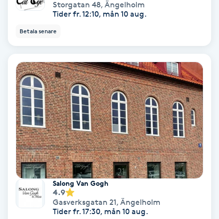
Laserbehandling
Storgatan 48
,
Ängelholm
Tider fr. 12:10, mån 10 aug.
Lashlift Keratin
Betala senare
LED-ljusterapi
Liktornar
LPG
LPG-behandling
LPG-massage
Salong Van Gogh
4.9
Luggklippning
Gasverksgatan 21
,
Ängelholm
Tider fr. 17:30, mån 10 aug.