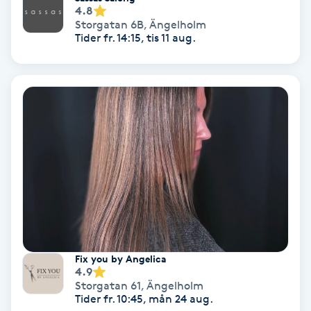
4.8
Osteopati
Storgatan 6B
,
Ängelholm
P
Tider fr. 14:15, tis 11 aug.
Paraffinbehandling
Pedikyr
Pensionärklippning
Permanent
Permanent hårborttagning
Fix you by Angelica
Permanent ögonbrynsmakeup
4.9
Storgatan 61
,
Ängelholm
Tider fr. 10:45, mån 24 aug.
Personal shopper