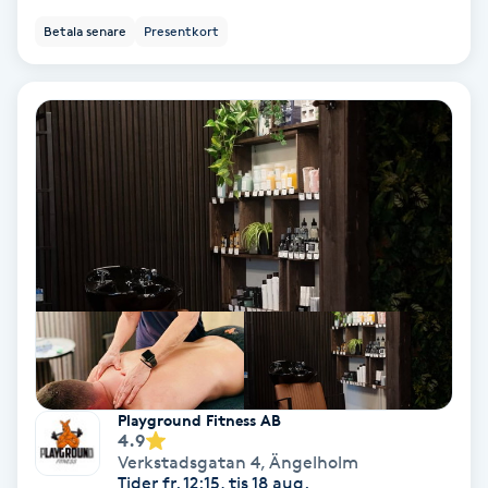
Betala senare
Presentkort
Nagelförlängning akryl
Nagelförlängning gelé
Nagelförlängning glasfiber
Nagelförlängning silke
Nagelförstärkning
Nagelklippning
Playground Fitness AB
Nagelsvamp
4.9
Verkstadsgatan 4
,
Ängelholm
Tider fr. 12:15, tis 18 aug.
Nageltrång