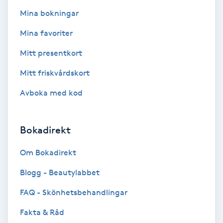
Terapi
Mina bokningar
Thaimassage
Mina favoriter
Mitt presentkort
Toning
Mitt friskvårdskort
Torr hårbotten
Avboka med kod
Torrborstning
Bokadirekt
Triggerpunktsmassage
Om Bokadirekt
Trådning
Blogg - Beautylabbet
FAQ - Skönhetsbehandlingar
Träning
Fakta & Råd