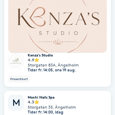
Regndroppsmassage
Reiki
Reikihealing
Reiki massage
Kenza's Studio
4.9
Restorative Yoga
Storgatan 83A
,
Ängelholm
Tider fr. 14:05, ons 19 aug.
Rosacea
Presentkort
Rosenmetoden
Mochi Nails Spa
M
4.3
Ryggmassage
Storgatan 35
,
Ängelholm
S
Tider fr. 14:00, Idag