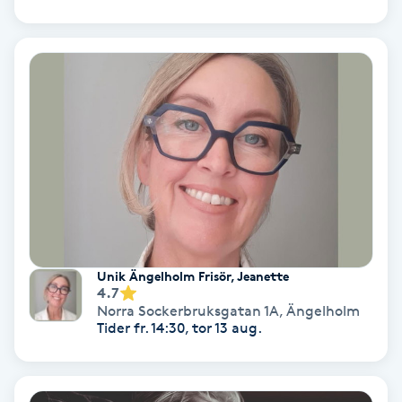
Samtalsterapi
Senioryoga
Shiatsu
Singelfransar
Sjukgymnastik
Unik Ängelholm Frisör, Jeanette
Skalpmassage
4.7
Norra Sockerbruksgatan 1A
,
Ängelholm
Tider fr. 14:30, tor 13 aug.
Skinbooster
Sklerosering