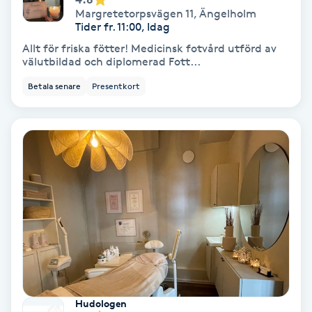
Margretetorpsvägen 11
,
Ängelholm
Färgning
Tider fr. 11:00, Idag
Allt för friska fötter! Medicinsk fotvård utförd av
Föning
välutbildad och diplomerad Fott...
G
Betala senare
Presentkort
Gel naglar
Gelenaglar
Gellack
Gellack med förstärkning
Gravidmassage
Hudologen
Gravidyoga