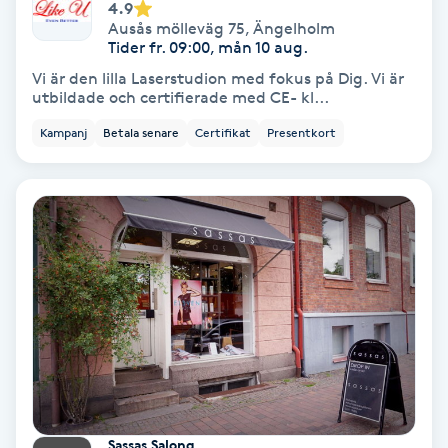
4.9
Olaplex
Ausås mölleväg 75
,
Ängelholm
Tider fr. 09:00, mån 10 aug.
Olaplexbehandling
Vi är den lilla Laserstudion med fokus på Dig. Vi är
utbildade och certifierade med CE- kl...
Ombre
Kampanj
Betala senare
Certifikat
Presentkort
Ombre brows
Ombre naglar
Optiker
Ortobionomi
Ortopedi
Sassas Salong