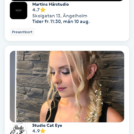
Martins Hårstudio
4.7
Koppningsmassage
Skolgatan 13
,
Ängelholm
Tider fr. 11:30, mån 10 aug.
Kosmetisk tatuering
Presentkort
Kostrådgivning
Kroppsinpackning
Kroppspeeling
Käkledsbehandling
Kärlbehandling
L
Studio Cat Eye
4.9