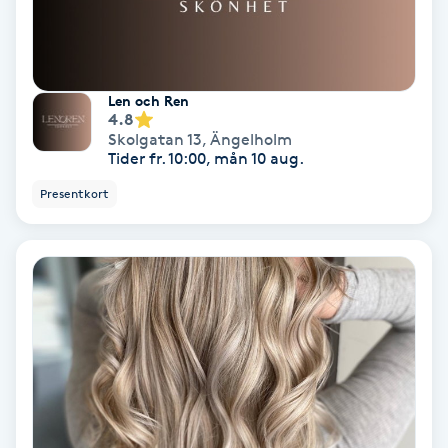
IPL
IPL hårborttagning
Len och Ren
4.8
Skolgatan 13
,
Ängelholm
IR-massage
Tider fr. 10:00, mån 10 aug.
J
Presentkort
Japansk massage
K
K18
Katun fransar
Kemisk peeling