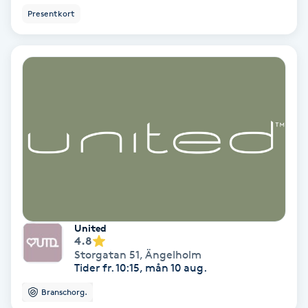
Lymfmassage
Presentkort
Läpptatuering
M
Makeup
Manikyr & Pedikyr
Massage
Medial vägledning
United
4.8
Medicinsk massage
Storgatan 51
,
Ängelholm
Tider fr. 10:15, mån 10 aug.
Meditation
Branschorg.