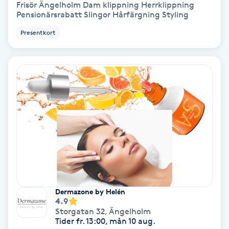
Extensions borttagning
Frisör Ängelholm Dam klippning Herrklippning
Pensionärsrabatt Slingor Hårfärgning Styling
Eyeliner-tatuering
Presentkort
F
Face framing
Faceliftmassage
Fet hårbotten
Fettreducering
Fibromassage
Dermazone by Helén
4.9
Storgatan 32
,
Ängelholm
Fillers
Tider fr. 13:00, mån 10 aug.