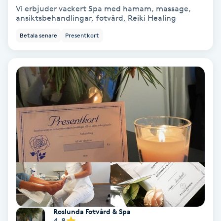
Vi erbjuder vackert Spa med hamam, massage,
Fransförlängning Volym
ansiktsbehandlingar, fotvård, Reiki Healing
Betala senare
Presentkort
Fransk manikyr
Fransrengöring
Frekvensterapi
Friskvård
Friskvårdsmassage
Frisör
Funktionsanalys
Roslunda Fotvård & Spa
4.8