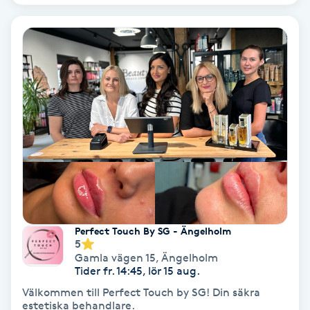
Medium
Megavolymfransar
Melasma
Mesoterapi
MicroPen
Microshading
Perfect Touch By SG - Ängelholm
5
Mixfransar
Gamla vägen 15
,
Ängelholm
Tider fr. 14:45, lör 15 aug.
N
Välkommen till Perfect Touch by SG! Din säkra
estetiska behandlare.
Nagelförlängning