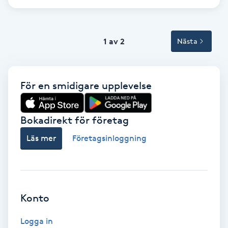
Svettbehandling
T
1 av 2
Nästa
Tuina-massage
För en smidigare upplevelse
Taktil massage
Tandblekning
Bokadirekt för företag
Läs mer
Företagsinloggning
Tandläkare
Tatuering
Konto
Tatueringsborttagning
Logga in