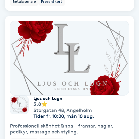
Betala senare
Presentkort
Bottenfärg
Brynformning
Brynfärgning
Brynplockning
Bröllopsuppsättning
C
Ljus och Lugn
3.8
Celluliter
Storgatan 48
,
Ängelholm
Tider fr. 10:00, mån 10 aug.
Coachning
Professionell skönhet & spa – fransar, naglar,
pedikyr, massage och styling.