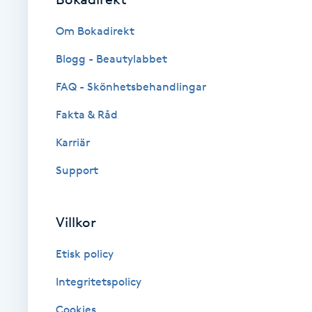
Brynformning
Om Bokadirekt
Blogg - Beautylabbet
Brynfärgning
FAQ - Skönhetsbehandlingar
Brynplockning
Fakta & Råd
Karriär
Bröllopsuppsättning
C
Support
Celluliter
Villkor
Coachning
Etisk policy
Color correction
Integritetspolicy
Cookies