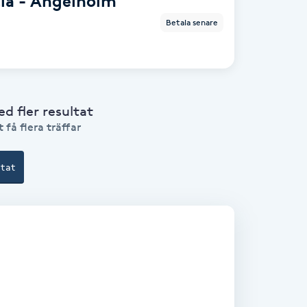
cia - Ängelholm
Betala senare
 fler resultat
 få flera träffar
ltat