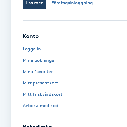
Läs mer
Företagsinloggning
Babylights
Balayage
Konto
Bambumassage
Logga in
Barber
Mina bokningar
Mina favoriter
Barnklippning
Mitt presentkort
BIAB
Mitt friskvårdskort
Avboka med kod
Blowout
Bottenfärg
Bokadirekt