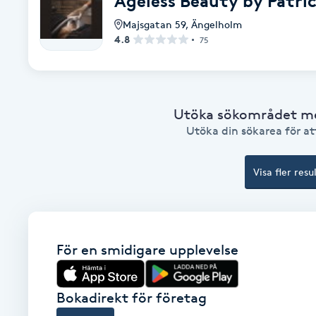
Ageless Beauty by Patri
Alternativmedicin
Majsgatan 59
,
Ängelholm
4.8
75
Andningsmassage
Ansiktslyft utan kirurgi
Utöka sökområdet med
Utöka din sökarea för att
Aromamassage
Ashtanga Yoga
Visa fler resu
Ayurveda
För en smidigare upplevelse
Ayurvedisk Massage
Ansiktsbehandling djuprengörande
Bokadirekt för företag
B