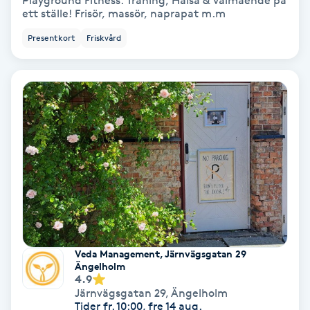
Playground Fitness: Träning, Hälsa & Välmående på
ett ställe! Frisör, massör, naprapat m.m
Bottenfärg
Presentkort
Friskvård
Brynformning
Brynfärgning
Brynplockning
Bröllopsuppsättning
C
Celluliter
Veda Management, Järnvägsgatan 29
Ängelholm
4.9
Coachning
Järnvägsgatan 29
,
Ängelholm
Tider fr. 10:00, fre 14 aug.