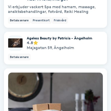
Extensions borttagning
Vi erbjuder vackert Spa med hamam, massage,
ansiktsbehandlingar, fotvård, Reiki Healing
Eyeliner-tatuering
Betala senare
Presentkort
Friskvård
F
Face framing
Ageless Beauty by Patricia - Ängelholm
4.8
Majsgatan 59
,
Ängelholm
Faceliftmassage
Betala senare
Fet hårbotten
Fettreducering
Fibromassage
Fillers