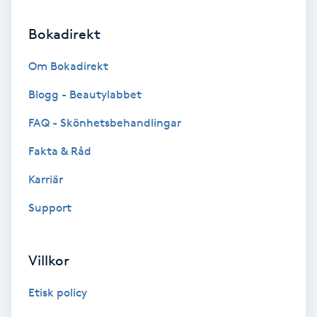
Hollywood Peel
Bokadirekt
Hot Stone Massage
Om Bokadirekt
Hot yoga
Blogg - Beautylabbet
FAQ - Skönhetsbehandlingar
Hudföryngring
Fakta & Råd
Huduppstramning
Karriär
Support
Hudvård
Hyaluronsyra
Villkor
Hyperhidros
Etisk policy