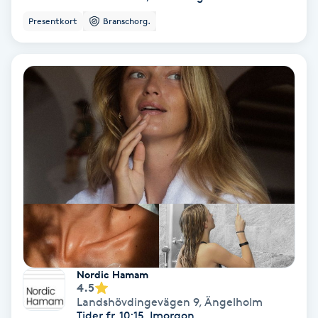
Color correction
Presentkort
Branschorg.
Cryoterapi
D
Damklippning
Dermapen
Diamantslipning
E
Enzympeeling
Nordic Hamam
Extensions
4.5
Landshövdingevägen 9
,
Ängelholm
Tider fr. 10:15, Imorgon