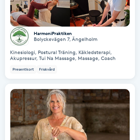
Fransförlängning Volym
Fransk manikyr
HarmoniPraktiken
Bolyckevägen 7
,
Ängelholm
Fransrengöring
Kinesiologi, Postural Träning, Käkledsterapi,
Akupressur, Tui Na Massage, Massage, Coach
Frekvensterapi
Presentkort
Friskvård
Friskvård
Friskvårdsmassage
Frisör
Funktionsanalys