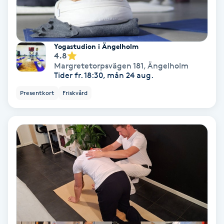
Fotmassage
Fotsvamp
Yogastudion i Ängelholm
4.8
Margretetorpsvägen 181
,
Ängelholm
Fotvård
Tider fr. 18:30, mån 24 aug.
Presentkort
Friskvård
Fransar
Fransborttagning
Fransfärgning
Fransförlängning
Fransförlängning Megavolym