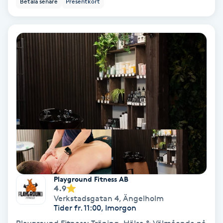
Betala senare
Presentkort
Ansiktsbehandling djuprengörande
B
Babylights
Balayage
Bambumassage
Barber
Barnklippning
Playground Fitness AB
4.9
BIAB
Verkstadsgatan 4
,
Ängelholm
Tider fr. 11:00, Imorgon
Blowout