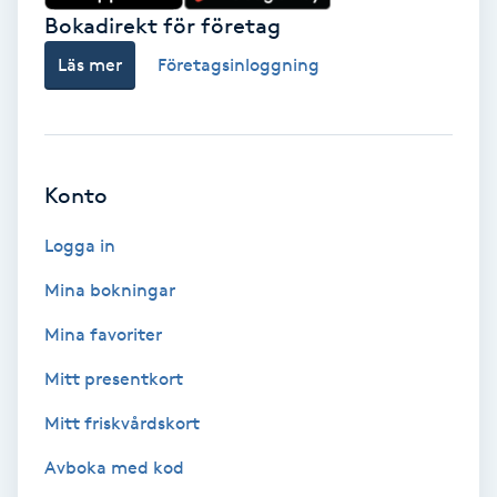
Bokadirekt för företag
Gruppträning
Läs mer
Företagsinloggning
Gua Sha-massage
H
Konto
Hatha Yoga
Logga in
Headspa
Mina bokningar
Healing
Mina favoriter
Mitt presentkort
Herrklippning
Mitt friskvårdskort
HIFU
Avboka med kod