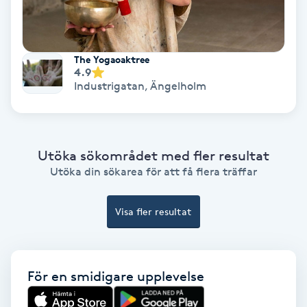
Färgning
Föning
The Yogaoaktree
4.9
G
Industrigatan
,
Ängelholm
Gel naglar
Gelenaglar
Utöka sökområdet med fler resultat
Utöka din sökarea för att få flera träffar
Gellack
Visa fler resultat
Gellack med förstärkning
Gravidmassage
För en smidigare upplevelse
Gravidyoga