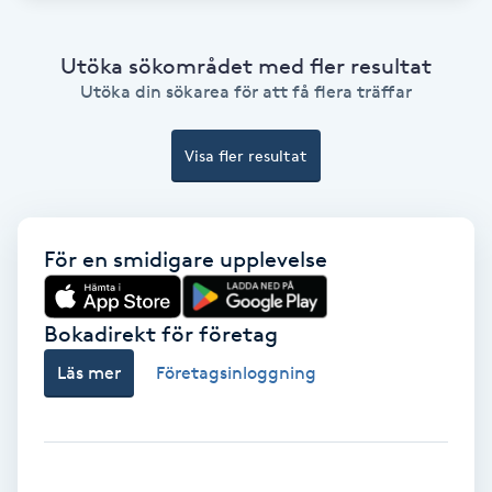
Extensions borttagning
Utöka sökområdet med fler resultat
Eyeliner-tatuering
Utöka din sökarea för att få flera träffar
F
Face framing
Visa fler resultat
Faceliftmassage
För en smidigare upplevelse
Fet hårbotten
Bokadirekt för företag
Fettreducering
Läs mer
Företagsinloggning
Fibromassage
Fillers