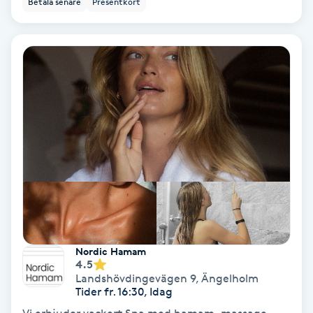
Betala senare
Presentkort
Ansiktsbehandling djuprengörande
B
Babylights
Balayage
Bambumassage
Barber
Barnklippning
Nordic Hamam
4.5
BIAB
Landshövdingevägen 9
,
Ängelholm
Tider fr. 16:30, Idag
Blowout