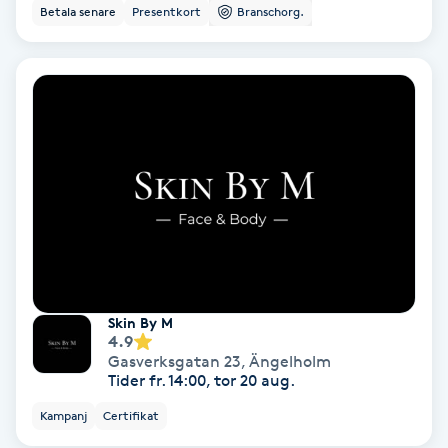
Color correction
Betala senare
Presentkort
Branschorg.
Cryoterapi
D
Damklippning
Dermapen
Diamantslipning
E
Skin By M
Enzympeeling
4.9
Gasverksgatan 23
,
Ängelholm
Tider fr. 14:00, tor 20 aug.
Extensions
Kampanj
Certifikat