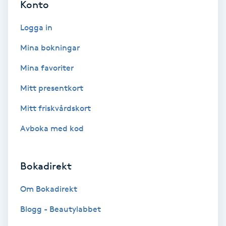
Konto
Fotmassage
Logga in
Fotsvamp
Mina bokningar
Mina favoriter
Fotvård
Mitt presentkort
Fransar
Mitt friskvårdskort
Fransborttagning
Avboka med kod
Fransfärgning
Bokadirekt
Fransförlängning
Om Bokadirekt
Blogg - Beautylabbet
Fransförlängning Megavolym