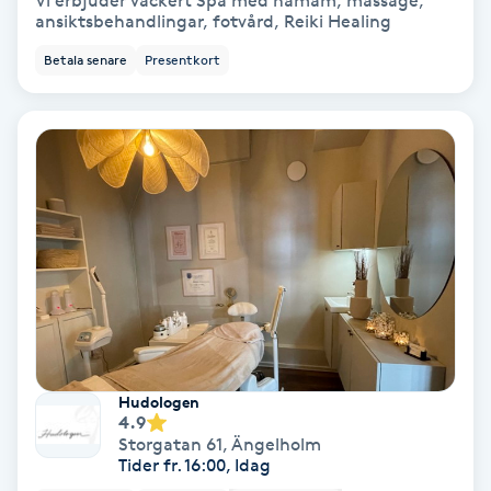
Vi erbjuder vackert Spa med hamam, massage,
ansiktsbehandlingar, fotvård, Reiki Healing
Bottenfärg
Betala senare
Presentkort
Brynformning
Brynfärgning
Brynplockning
Bröllopsuppsättning
C
Celluliter
Hudologen
4.9
Coachning
Storgatan 61
,
Ängelholm
Tider fr. 16:00, Idag