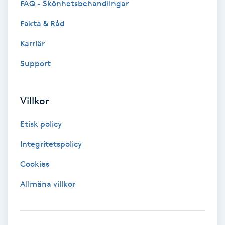
FAQ - Skönhetsbehandlingar
Fransförlängning Volym
Fakta & Råd
Fransk manikyr
Karriär
Support
Fransrengöring
Frekvensterapi
Villkor
Etisk policy
Friskvård
Integritetspolicy
Friskvårdsmassage
Cookies
Frisör
Allmäna villkor
Funktionsanalys