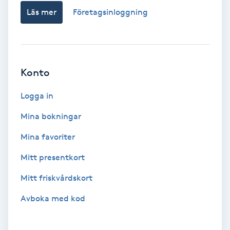
Extensions borttagning
Läs mer
Företagsinloggning
Eyeliner-tatuering
F
Konto
Face framing
Logga in
Faceliftmassage
Mina bokningar
Fet hårbotten
Mina favoriter
Mitt presentkort
Fettreducering
Mitt friskvårdskort
Fibromassage
Avboka med kod
Fillers