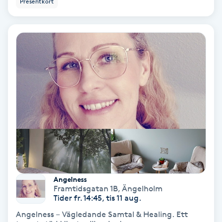
Presentkort
Ansiktsbehandling djuprengörande
B
Babylights
Balayage
Bambumassage
Barber
Barnklippning
Angelness
BIAB
Framtidsgatan 1B
,
Ängelholm
Tider fr. 14:45, tis 11 aug.
Angelness – Vägledande Samtal & Healing. Ett
Blowout