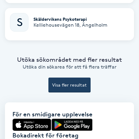
Color correction
S
Skäldervikens Psykoterapi
Cryoterapi
Kelliehousevägen 18
,
Ängelholm
D
Damklippning
Utöka sökområdet med fler resultat
Dermapen
Utöka din sökarea för att få flera träffar
Diamantslipning
Visa fler resultat
E
Enzympeeling
För en smidigare upplevelse
Extensions
Bokadirekt för företag