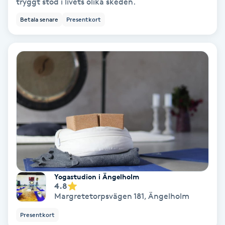
tryggt stöd i livets olika skeden.
Betala senare
Presentkort
Bottenfärg
Brynformning
Brynfärgning
Brynplockning
Bröllopsuppsättning
C
Celluliter
Yogastudion i Ängelholm
4.8
Margretetorpsvägen 181
,
Ängelholm
Coachning
Presentkort