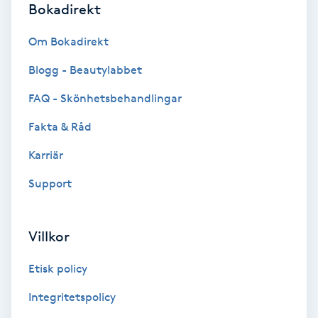
Bokadirekt
Fotmassage
Om Bokadirekt
Fotsvamp
Blogg - Beautylabbet
FAQ - Skönhetsbehandlingar
Fotvård
Fakta & Råd
Fransar
Karriär
Fransborttagning
Support
Fransfärgning
Villkor
Fransförlängning
Etisk policy
Integritetspolicy
Fransförlängning Megavolym