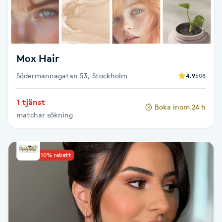
F
Face framing
Mox Hair
Faceliftmassage
Södermannagatan 53, Stockholm
4.9
508
Fet hårbotten
1 tjänst
Boka inom 24 h
matchar sökning
Fettreducering
Fibromassage
Upp till 10% rabatt
Fillers
Fotmassage