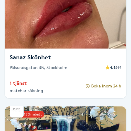
Brynformning
Brynfärgning
Brynplockning
Sanaz Skönhet
Bröllopsuppsättning
Pålsundsgatan 3B, Stockholm
4.8
249
C
Celluliter
1 tjänst
Boka inom 24 h
matchar sökning
Coachning
Upp till 15% rabatt
Color correction