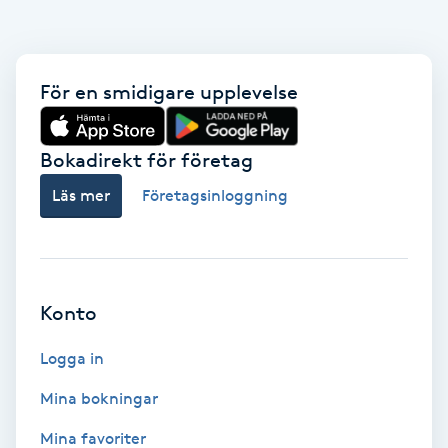
Fransk manikyr
Fransrengöring
För en smidigare upplevelse
Frekvensterapi
Bokadirekt för företag
Friskvård
Läs mer
Företagsinloggning
Friskvårdsmassage
Frisör
Konto
Funktionsanalys
Logga in
Mina bokningar
Färgning
Mina favoriter