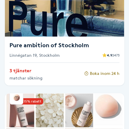
Cryoterapi
D
Damklippning
Dermapen
Pure ambition of Stockholm
Linnégatan 19, Stockholm
4.9
2473
Diamantslipning
E
3 tjänster
Boka inom 24 h
matchar sökning
Enzympeeling
Extensions
Upp till 15% rabatt
Extensions borttagning
Eyeliner-tatuering