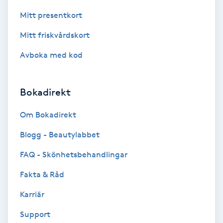
Föning
Mitt presentkort
G
Mitt friskvårdskort
Gel naglar
Avboka med kod
Gelenaglar
Bokadirekt
Gellack
Om Bokadirekt
Gellack med förstärkning
Blogg - Beautylabbet
FAQ - Skönhetsbehandlingar
Gravidmassage
Fakta & Råd
Gravidyoga
Karriär
Support
Gruppträning