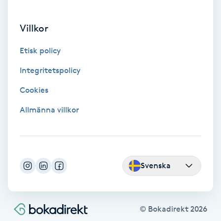
Gua Sha-massage
Villkor
H
Etisk policy
Hatha Yoga
Integritetspolicy
Headspa
Cookies
Allmänna villkor
Healing
Herrklippning
Svenska
HIFU
Hollywood Peel
© Bokadirekt
2026