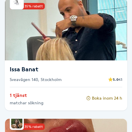
Upp till 35% rabatt
Babylights
Balayage
Bambumassage
Barber
Issa Banat
Barnklippning
Sveavägen 140, Stockholm
5.0
43
BIAB
1 tjänst
Boka inom 24 h
matchar sökning
Blowout
Bottenfärg
Upp till 35% rabatt