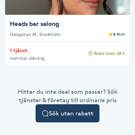
Fotsvamp
Fotvård
Heads bar salong
Dalagatan 41, Stockholm
4.9
848
Fransar
1 tjänst
Boka inom 24 h
Fransborttagning
matchar sökning
Fransfärgning
Fransförlängning
Hittar du inte deal som passar? Sök
tjänster & företag till ordinarie pris
Fransförlängning Megavolym
Sök utan rabatt
Fransförlängning Volym