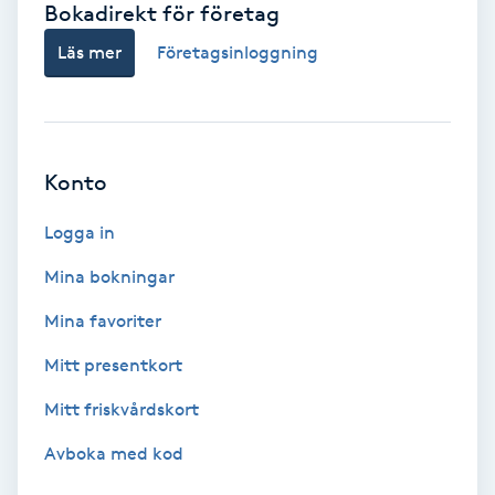
Bokadirekt för företag
Babylights
Läs mer
Företagsinloggning
Balayage
Bambumassage
Konto
Barber
Logga in
Mina bokningar
Barnklippning
Mina favoriter
BIAB
Mitt presentkort
Mitt friskvårdskort
Blowout
Avboka med kod
Bottenfärg