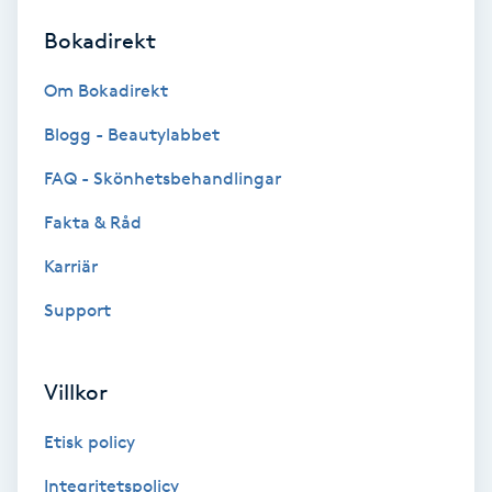
Bokadirekt
Brynformning
Om Bokadirekt
Brynfärgning
Blogg - Beautylabbet
Brynplockning
FAQ - Skönhetsbehandlingar
Fakta & Råd
Bröllopsuppsättning
C
Karriär
Support
Celluliter
Coachning
Villkor
Color correction
Etisk policy
Integritetspolicy