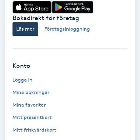
Babylights
Bokadirekt för företag
Balayage
Läs mer
Företagsinloggning
Bambumassage
Barber
Konto
Logga in
Barnklippning
Mina bokningar
BIAB
Mina favoriter
Blowout
Mitt presentkort
Mitt friskvårdskort
Bottenfärg