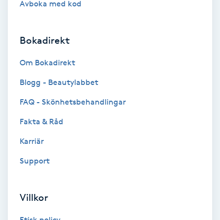
Avboka med kod
Brynformning
Bokadirekt
Brynfärgning
Om Bokadirekt
Brynplockning
Blogg - Beautylabbet
Bröllopsuppsättning
FAQ - Skönhetsbehandlingar
C
Fakta & Råd
Celluliter
Karriär
Support
Coachning
Color correction
Villkor
Etisk policy