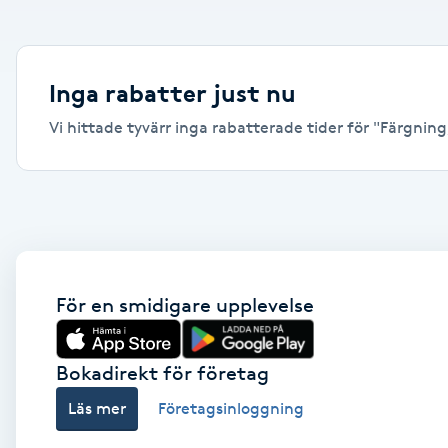
Alternativmedicin
Andningsmassage
Inga rabatter just nu
Vi hittade tyvärr inga rabatterade tider för "Färgning,
Ansiktslyft utan kirurgi
Aromamassage
Ashtanga Yoga
Ayurveda
För en smidigare upplevelse
Ayurvedisk Massage
Bokadirekt för företag
Läs mer
Företagsinloggning
Ansiktsbehandling djuprengörande
B