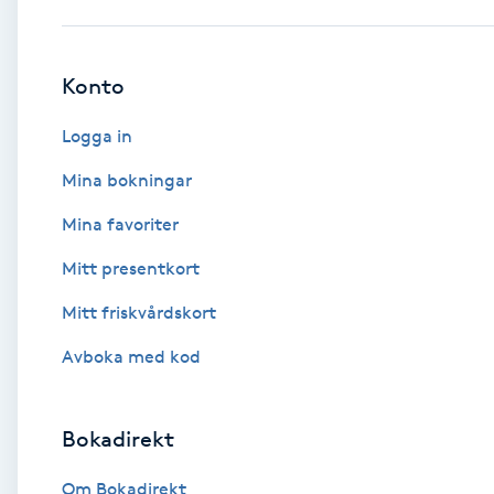
Babylights
Konto
Balayage
Logga in
Bambumassage
Mina bokningar
Mina favoriter
Barber
Mitt presentkort
Barnklippning
Mitt friskvårdskort
BIAB
Avboka med kod
Blowout
Bokadirekt
Bottenfärg
Om Bokadirekt