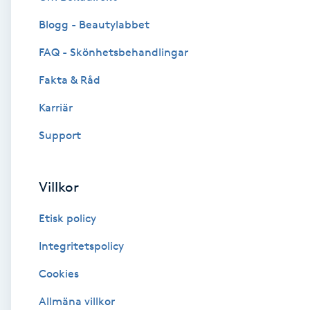
Blogg - Beautylabbet
Brynformning
FAQ - Skönhetsbehandlingar
Brynfärgning
Fakta & Råd
Brynplockning
Karriär
Support
Bröllopsuppsättning
C
Villkor
Celluliter
Etisk policy
Coachning
Integritetspolicy
Cookies
Color correction
Allmäna villkor