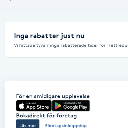
Alternativmedicin
Andningsmassage
Inga rabatter just nu
Ansiktslyft utan kirurgi
Vi hittade tyvärr inga rabatterade tider för "Fettredu
Aromamassage
Ashtanga Yoga
Ayurveda
För en smidigare upplevelse
Ayurvedisk Massage
Bokadirekt för företag
Ansiktsbehandling djuprengörande
Läs mer
Företagsinloggning
B