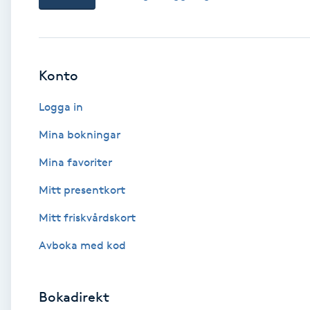
Babylights
Balayage
Konto
Logga in
Bambumassage
Mina bokningar
Barber
Mina favoriter
Barnklippning
Mitt presentkort
Mitt friskvårdskort
BIAB
Avboka med kod
Blowout
Bokadirekt
Bottenfärg