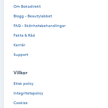
Om Bokadirekt
Brynformning
Blogg - Beautylabbet
Brynfärgning
FAQ - Skönhetsbehandlingar
Fakta & Råd
Brynplockning
Karriär
Bröllopsuppsättning
Support
C
Celluliter
Villkor
Etisk policy
Coachning
Integritetspolicy
Color correction
Cookies