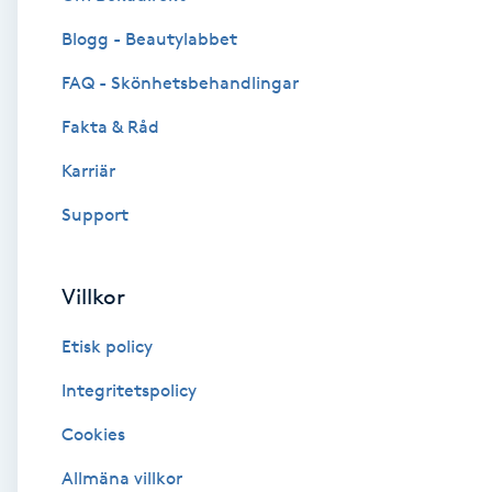
Blogg - Beautylabbet
Brynformning
FAQ - Skönhetsbehandlingar
Brynfärgning
Fakta & Råd
Brynplockning
Karriär
Support
Bröllopsuppsättning
C
Villkor
Celluliter
Etisk policy
Coachning
Integritetspolicy
Cookies
Color correction
Allmäna villkor