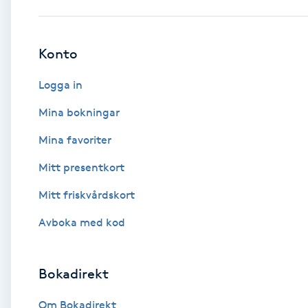
Babylights
Konto
Balayage
Logga in
Bambumassage
Mina bokningar
Mina favoriter
Barber
Mitt presentkort
Barnklippning
Mitt friskvårdskort
BIAB
Avboka med kod
Blowout
Bokadirekt
Bottenfärg
Om Bokadirekt