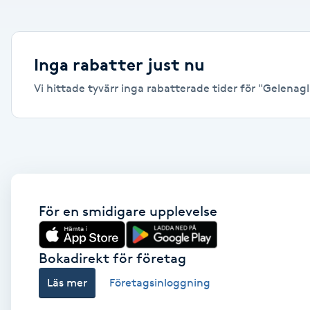
Alternativmedicin
Andningsmassage
Inga rabatter just nu
Vi hittade tyvärr inga rabatterade tider för "Gelenagl
Ansiktslyft utan kirurgi
Aromamassage
Ashtanga Yoga
Ayurveda
För en smidigare upplevelse
Ayurvedisk Massage
Bokadirekt för företag
Läs mer
Företagsinloggning
Ansiktsbehandling djuprengörande
B