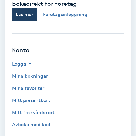
Bokadirekt för företag
Babylights
Läs mer
Företagsinloggning
Balayage
Bambumassage
Konto
Barber
Logga in
Mina bokningar
Barnklippning
Mina favoriter
BIAB
Mitt presentkort
Mitt friskvårdskort
Blowout
Avboka med kod
Bottenfärg