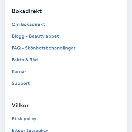
Bokadirekt
Brynformning
Om Bokadirekt
Brynfärgning
Blogg - Beautylabbet
Brynplockning
FAQ - Skönhetsbehandlingar
Fakta & Råd
Bröllopsuppsättning
C
Karriär
Support
Celluliter
Coachning
Villkor
Color correction
Etisk policy
Integritetspolicy