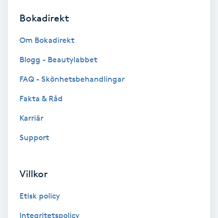
Bokadirekt
Brynformning
Om Bokadirekt
Brynfärgning
Blogg - Beautylabbet
Brynplockning
FAQ - Skönhetsbehandlingar
Fakta & Råd
Bröllopsuppsättning
C
Karriär
Support
Celluliter
Coachning
Villkor
Color correction
Etisk policy
Integritetspolicy