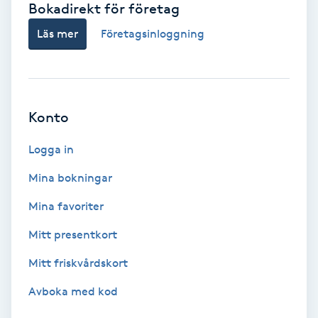
Bokadirekt för företag
Babylights
Läs mer
Företagsinloggning
Balayage
Bambumassage
Konto
Barber
Logga in
Mina bokningar
Barnklippning
Mina favoriter
BIAB
Mitt presentkort
Mitt friskvårdskort
Blowout
Avboka med kod
Bottenfärg