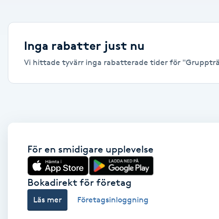
Alternativmedicin
Andningsmassage
Inga rabatter just nu
Vi hittade tyvärr inga rabatterade tider för "Gruppträn
Ansiktslyft utan kirurgi
Aromamassage
Ashtanga Yoga
Ayurveda
För en smidigare upplevelse
Ayurvedisk Massage
Bokadirekt för företag
Läs mer
Företagsinloggning
Ansiktsbehandling djuprengörande
B