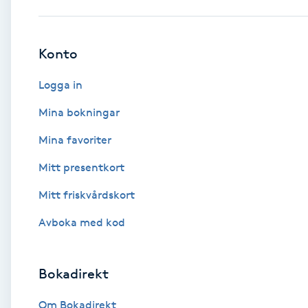
Babylights
Konto
Balayage
Logga in
Bambumassage
Mina bokningar
Mina favoriter
Barber
Mitt presentkort
Barnklippning
Mitt friskvårdskort
BIAB
Avboka med kod
Blowout
Bokadirekt
Bottenfärg
Om Bokadirekt