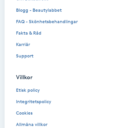
Blogg - Beautylabbet
Brynformning
FAQ - Skönhetsbehandlingar
Brynfärgning
Fakta & Råd
Brynplockning
Karriär
Support
Bröllopsuppsättning
C
Villkor
Celluliter
Etisk policy
Coachning
Integritetspolicy
Cookies
Color correction
Allmäna villkor