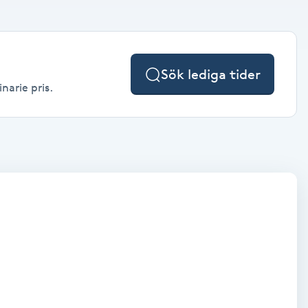
Sök lediga tider
narie pris.