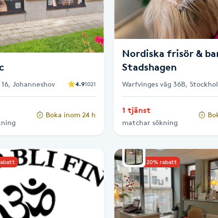
Nordiska frisör & ba
c
Stadshagen
 16, Johanneshov
Warfvinges väg 36B, Stockho
4.9
1021
1 tjänst
Boka inom 24 h
Bo
kning
matchar sökning
rabatt
Upp till 20% rabatt