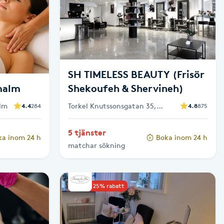
SH TIMELESS BEAUTY (Frisör
malm
Shekoufeh & Shervineh)
olm
Torkel Knutssonsgatan 35,
4.4
284
4.8
875
Stockholm
5 tjänster
ka inom 24 h
Boka inom 24 h
matchar sökning
Upp till 25% rabatt