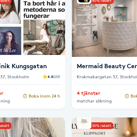
rabatt
Upp till 40% rabatt
linik Kungsgatan
Mermaid Beauty Ce
37, Stockholm
Krukmakargatan 57, Stockho
4.8
2231
er
4 tjänster
Boka inom 24 h
Bo
kning
matchar sökning
rabatt
Upp till 30% rabatt