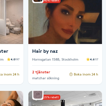
Upp till 40% rabatt
nter
Hair by naz
lm
Hornsgatan 158B, Stockholm
4.0
197
4.6
117
2 tjänster
ka inom 24 h
Boka inom 24 h
matchar sökning
Upp till 25% rabatt