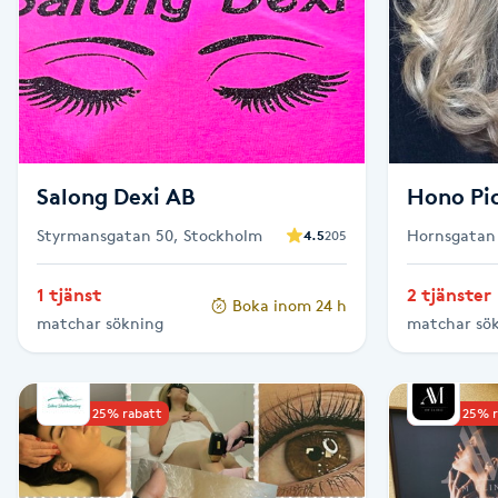
Brynformning
Brynfärgning
Brynplockning
Salong Dexi AB
Hono Pic
Bröllopsuppsättning
Styrmansgatan 50, Stockholm
Hornsgatan 
4.5
205
C
1 tjänst
2 tjänster
Boka inom 24 h
Celluliter
matchar sökning
matchar sö
Coachning
Upp till 25% rabatt
Upp till 25% 
Color correction