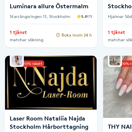
Luminara allure Östermalm
Stockho
Fransk manikyr
Frisör &
Starrängsringen 11, Stockholm
Hjalmar Söd
5.0
173
Stockholm
Fransrengöring
1 tjänst
1 tjänst
Boka inom 24 h
matchar sökning
matchar sö
Frekvensterapi
Friskvård
Upp till 10% rabatt
Upp till 10% 
Friskvårdsmassage
Frisör
Funktionsanalys
Laser Room Nataliia Najda
Färgning
Stockholm Hårborttagning
THY NAI