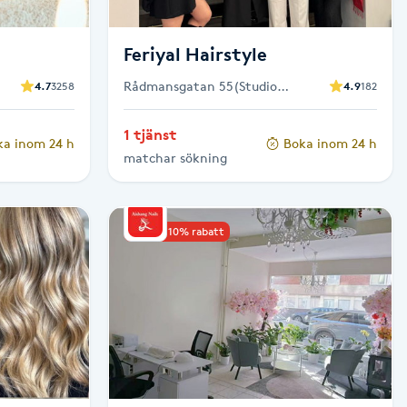
Feriyal Hairstyle
Rådmansgatan 55(Studio
4.7
3258
4.9
182
Rådmansgatan 55), Stockholm
1 tjänst
ka inom 24 h
Boka inom 24 h
matchar sökning
Upp till 10% rabatt