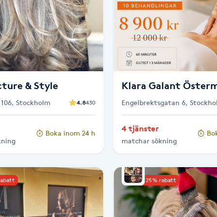
ture & Style
Klara Galant Öster
106, Stockholm
Engelbrektsgatan 6, Stockh
4.8
430
4 tjänster
Boka inom 24 h
Bo
kning
matchar sökning
rabatt
Upp till 25% rabatt