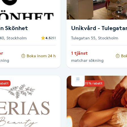
fin Skönhet
Unikvård - Tulegata
40, Stockholm
Tulegatan 55, Stockholm
4.5
251
er
1 tjänst
Boka inom 24 h
Bo
kning
matchar sökning
rabatt
Upp till 15% rabatt