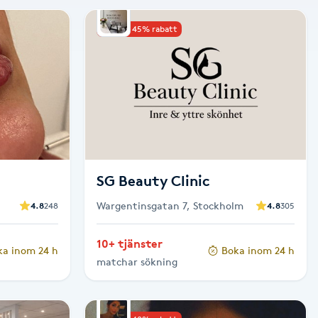
Upp till 45% rabatt
SG Beauty Clinic
Wargentinsgatan 7, Stockholm
4.8
248
4.8
305
10+ tjänster
ka inom 24 h
Boka inom 24 h
matchar sökning