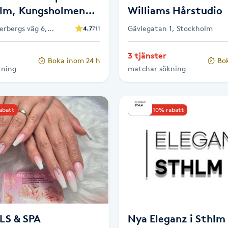
lm, Kungsholmen
Williams Hårstudio
 Barberare
erbergs väg 6,
Gävlegatan 1, Stockholm
4.7
711
3 tjänster
Boka inom 24 h
Bo
kning
matchar sökning
rabatt
Upp till 10% rabatt
LS & SPA
Nya Eleganz i Sthlm