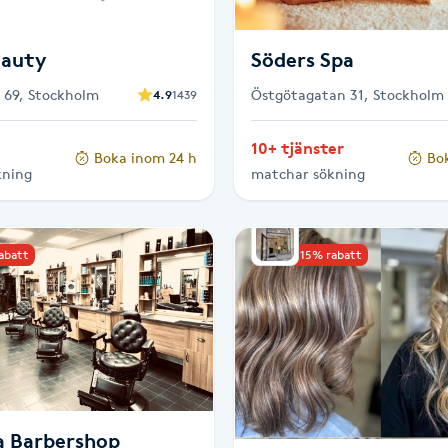
eauty
Söders Spa
é 69, Stockholm
Östgötagatan 31, Stockholm
4.9
1439
10+ tjänster
Boka inom 24 h
Bo
kning
matchar sökning
rabatt
Upp till 15% rabatt
a Barbershop