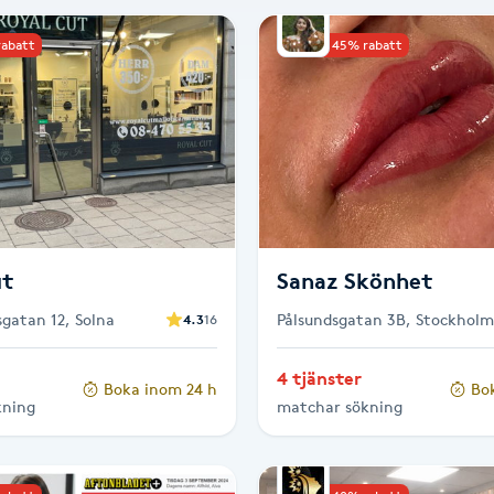
rabatt
Upp till 45% rabatt
ut
Sanaz Skönhet
atan 12, Solna
Pålsundsgatan 3B, Stockholm
4.3
16
4 tjänster
Boka inom 24 h
Bo
kning
matchar sökning