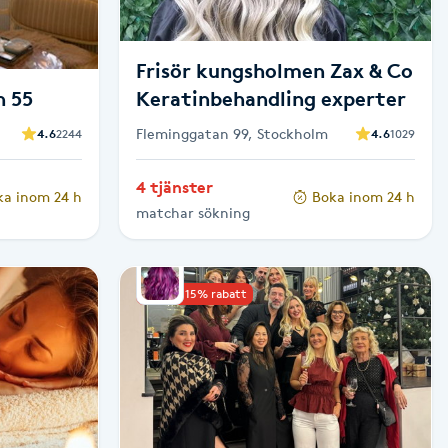
Frisör kungsholmen Zax & Co
n 55
Keratinbehandling experter
Fleminggatan 99, Stockholm
4.6
2244
4.6
1029
4 tjänster
ka inom 24 h
Boka inom 24 h
matchar sökning
Upp till 15% rabatt