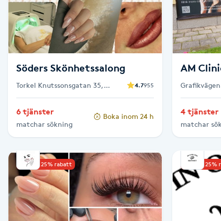
Cryoterapi
D
Damklippning
Söders Skönhetssalong
AM Clini
Dermapen
Torkel Knutssonsgatan 35,
Grafikvägen
4.7
955
Stockholm
Diamantslipning
6 tjänster
4 tjänster
E
Boka inom 24 h
matchar sökning
matchar sö
Enzympeeling
Upp till 25% rabatt
Upp till 25% 
Extensions
Extensions borttagning