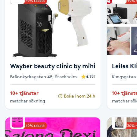
Upp till 40% rabatt
Upp till 40% 
Babylights
Balayage
Bambumassage
Barber
Wayber beauty clinic by mihi
Leilas K
Brännkyrkagatan 48, Stockholm
Kungsgatan 
4.7
97
Barnklippning
10+ tjänster
10+ tjänst
Boka inom 24 h
BIAB
matchar sökning
matchar sö
Blowout
Upp till 40% rabatt
Upp till 30% 
Bottenfärg