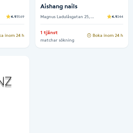
Aishang nails
Magnus Ladulåsgatan 25,
4.9
3569
4.9
244
Stockholm
1 tjänst
ka inom 24 h
Boka inom 24 h
matchar sökning