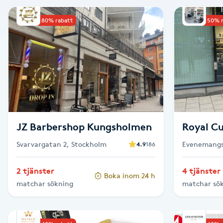
Alternativmedicin
Upp till 80% rabatt
Upp till 50% 
Andningsmassage
Ansiktslyft utan kirurgi
Aromamassage
Ashtanga Yoga
JZ Barbershop Kungsholmen
Royal C
Svarvargatan 2, Stockholm
Evenemangsg
4.9
186
Ayurveda
2 tjänster
4 tjänster
Boka inom 24 h
Ayurvedisk Massage
matchar sökning
matchar sö
Ansiktsbehandling djuprengörande
B