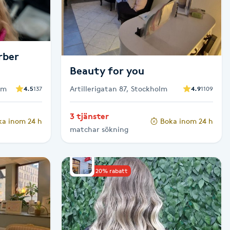
rber
Beauty for you
lm
Artillerigatan 87, Stockholm
4.5
137
4.9
1109
3 tjänster
ka inom 24 h
Boka inom 24 h
matchar sökning
Upp till 20% rabatt