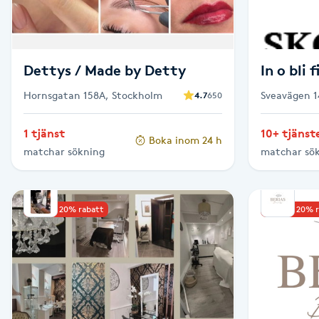
Eyeliner-tatuering
F
Face framing
Dettys / Made by Detty
In o bli 
Hornsgatan 158A, Stockholm
Sveavägen 1
4.7
650
Faceliftmassage
1 tjänst
10+ tjänst
Fet hårbotten
Boka inom 24 h
matchar sökning
matchar sö
Fettreducering
Upp till 20% rabatt
Upp till 20% 
Fibromassage
Fillers
Fotmassage