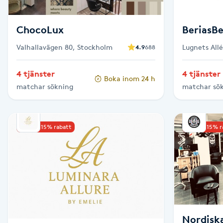
Fotsvamp
ChocoLux
BeriasB
Fotvård
Valhallavägen 80, Stockholm
Lugnets All
4.9
688
Fransar
4 tjänster
4 tjänster
Boka inom 24 h
matchar sökning
matchar sö
Fransborttagning
Fransfärgning
Upp till 15% rabatt
Upp till 15% 
Fransförlängning
Fransförlängning Megavolym
Fransförlängning Volym
Nordisk