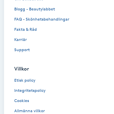
Blogg - Beautylabbet
Brynformning
FAQ - Skönhetsbehandlingar
Brynfärgning
Fakta & Råd
Brynplockning
Karriär
Support
Bröllopsuppsättning
C
Villkor
Celluliter
Etisk policy
Coachning
Integritetspolicy
Cookies
Color correction
Allmänna villkor