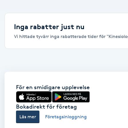
Alternativmedicin
Andningsmassage
Inga rabatter just nu
Vi hittade tyvärr inga rabatterade tider för "Kinesiolo
Ansiktslyft utan kirurgi
Aromamassage
Ashtanga Yoga
Ayurveda
För en smidigare upplevelse
Ayurvedisk Massage
Bokadirekt för företag
Läs mer
Företagsinloggning
Ansiktsbehandling djuprengörande
B