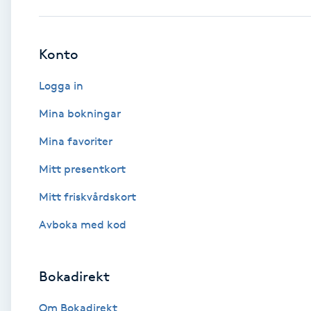
Babylights
Konto
Balayage
Logga in
Bambumassage
Mina bokningar
Mina favoriter
Barber
Mitt presentkort
Barnklippning
Mitt friskvårdskort
BIAB
Avboka med kod
Blowout
Bokadirekt
Bottenfärg
Om Bokadirekt