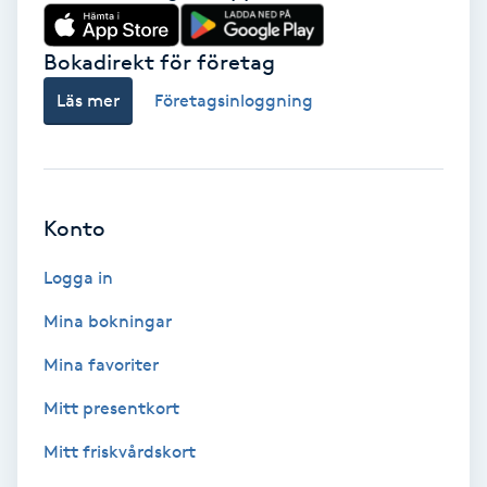
Babylights
Bokadirekt för företag
Balayage
Läs mer
Företagsinloggning
Bambumassage
Barber
Konto
Logga in
Barnklippning
Mina bokningar
BIAB
Mina favoriter
Blowout
Mitt presentkort
Mitt friskvårdskort
Bottenfärg