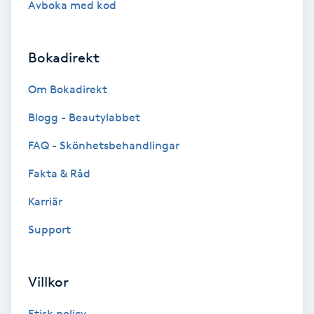
Avboka med kod
Brynformning
Bokadirekt
Brynfärgning
Om Bokadirekt
Brynplockning
Blogg - Beautylabbet
Bröllopsuppsättning
FAQ - Skönhetsbehandlingar
C
Fakta & Råd
Celluliter
Karriär
Support
Coachning
Color correction
Villkor
Etisk policy