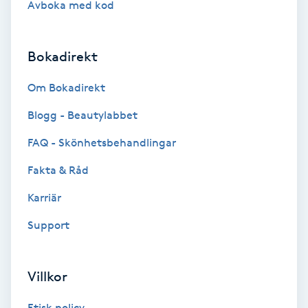
Avboka med kod
Brynformning
Bokadirekt
Brynfärgning
Om Bokadirekt
Brynplockning
Blogg - Beautylabbet
Bröllopsuppsättning
FAQ - Skönhetsbehandlingar
C
Fakta & Råd
Celluliter
Karriär
Support
Coachning
Color correction
Villkor
Etisk policy