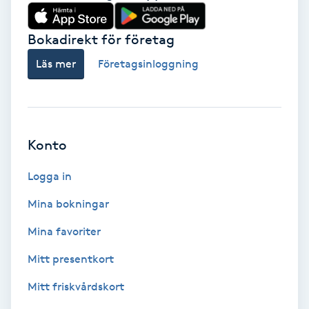
Babylights
Bokadirekt för företag
Balayage
Läs mer
Företagsinloggning
Bambumassage
Barber
Konto
Logga in
Barnklippning
Mina bokningar
BIAB
Mina favoriter
Blowout
Mitt presentkort
Mitt friskvårdskort
Bottenfärg