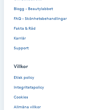
Blogg - Beautylabbet
Brynformning
FAQ - Skönhetsbehandlingar
Brynfärgning
Fakta & Råd
Brynplockning
Karriär
Support
Bröllopsuppsättning
C
Villkor
Celluliter
Etisk policy
Coachning
Integritetspolicy
Cookies
Color correction
Allmäna villkor