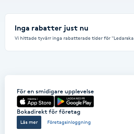
Alternativmedicin
Andningsmassage
Inga rabatter just nu
Vi hittade tyvärr inga rabatterade tider för "Ledarska
Ansiktslyft utan kirurgi
Aromamassage
Ashtanga Yoga
Ayurveda
För en smidigare upplevelse
Ayurvedisk Massage
Bokadirekt för företag
Läs mer
Företagsinloggning
Ansiktsbehandling djuprengörande
B