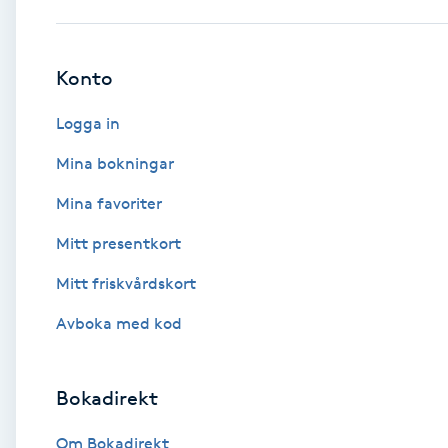
Babylights
Konto
Balayage
Logga in
Bambumassage
Mina bokningar
Mina favoriter
Barber
Mitt presentkort
Barnklippning
Mitt friskvårdskort
BIAB
Avboka med kod
Blowout
Bokadirekt
Bottenfärg
Om Bokadirekt