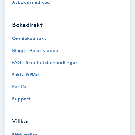
Avboka med kod
Brynformning
Bokadirekt
Brynfärgning
Om Bokadirekt
Brynplockning
Blogg - Beautylabbet
Bröllopsuppsättning
FAQ - Skönhetsbehandlingar
C
Fakta & Råd
Celluliter
Karriär
Support
Coachning
Color correction
Villkor
Etisk policy