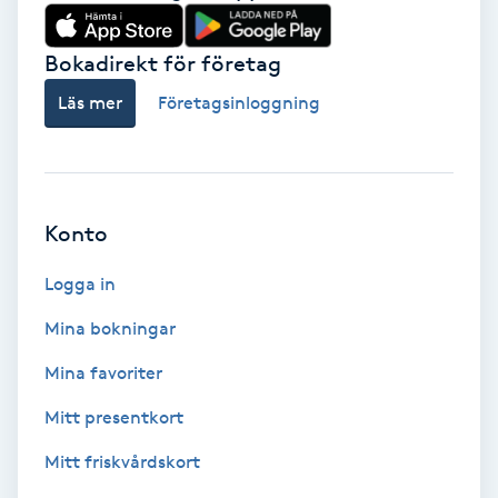
Babylights
Bokadirekt för företag
Balayage
Läs mer
Företagsinloggning
Bambumassage
Barber
Konto
Logga in
Barnklippning
Mina bokningar
BIAB
Mina favoriter
Blowout
Mitt presentkort
Mitt friskvårdskort
Bottenfärg