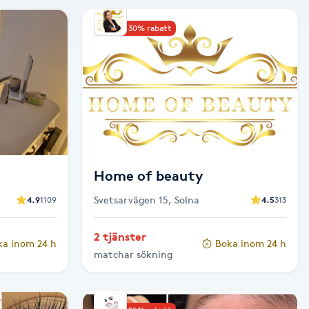
Upp till 30% rabatt
Home of beauty
Svetsarvägen 15, Solna
4.9
1109
4.5
313
2 tjänster
ka inom 24 h
Boka inom 24 h
matchar sökning