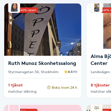
Alternativmedicin
Upp till 40% rabatt
Upp till 40% 
Andningsmassage
Ansiktslyft utan kirurgi
Aromamassage
Alma Bj
Ashtanga Yoga
Ruth Munoz Skonhetssalong
Center
Styrmansgatan 50, Stockholm
Landsvägen 
4.5
190
Ayurveda
1 tjänst
8 tjänster
Boka inom 24 h
Ayurvedisk Massage
matchar sökning
matchar sö
Ansiktsbehandling djuprengörande
B