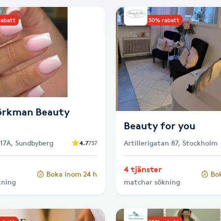
rabatt
Upp till 30% rabatt
örkman Beauty
Beauty for you
17A, Sundbyberg
Artillerigatan 87, Stockholm
4.7
737
4 tjänster
Boka inom 24 h
Bo
kning
matchar sökning