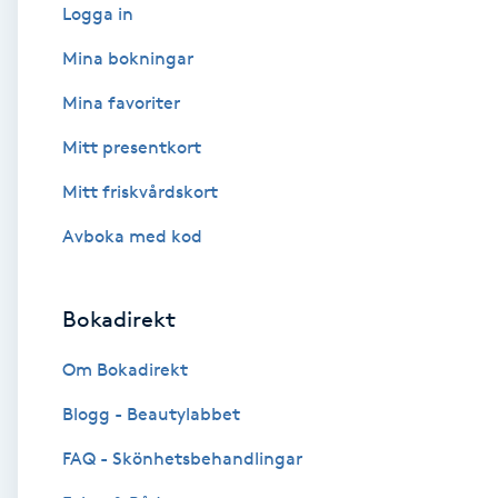
Eyeliner-tatuering
Logga in
F
Mina bokningar
Face framing
Mina favoriter
Mitt presentkort
Faceliftmassage
Mitt friskvårdskort
Fet hårbotten
Avboka med kod
Fettreducering
Bokadirekt
Fibromassage
Om Bokadirekt
Fillers
Blogg - Beautylabbet
FAQ - Skönhetsbehandlingar
Fotmassage