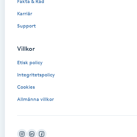
Fakta & Råd
Fotsvamp
Karriär
Fotvård
Support
Fransar
Villkor
Fransborttagning
Etisk policy
Integritetspolicy
Fransfärgning
Cookies
Fransförlängning
Allmänna villkor
Fransförlängning Megavolym
Fransförlängning Volym