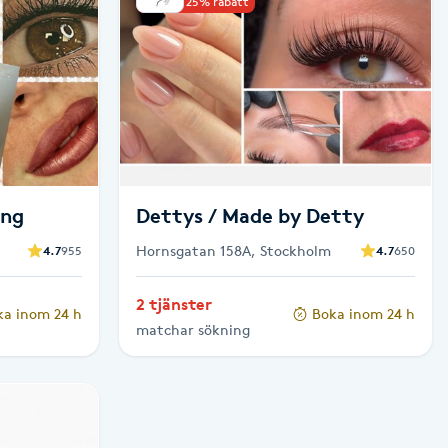
Upp till 25% rabatt
ong
Dettys / Made by Detty
Hornsgatan 158A, Stockholm
4.7
955
4.7
650
2 tjänster
ka inom 24 h
Boka inom 24 h
matchar sökning