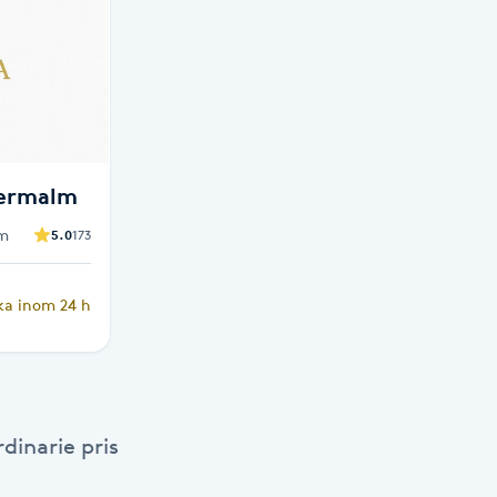
termalm
lm
5.0
173
ka inom 24 h
dinarie pris