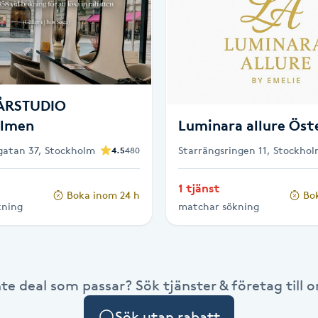
ÅRSTUDIO
olmen
Luminara allure Ös
atan 37, Stockholm
Starrängsringen 11, Stockho
4.5
480
1 tjänst
Boka inom 24 h
Bo
kning
matchar sökning
nte deal som passar? Sök tjänster & företag till or
Sök utan rabatt