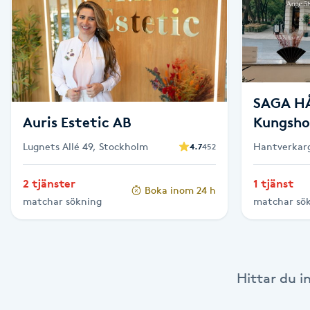
Brynformning
Brynfärgning
SAGA H
Brynplockning
Auris Estetic AB
Kungsh
Bröllopsuppsättning
Lugnets Allé 49, Stockholm
Hantverkarg
4.7
452
C
2 tjänster
1 tjänst
Boka inom 24 h
Celluliter
matchar sökning
matchar sö
Coachning
Hittar du i
Color correction