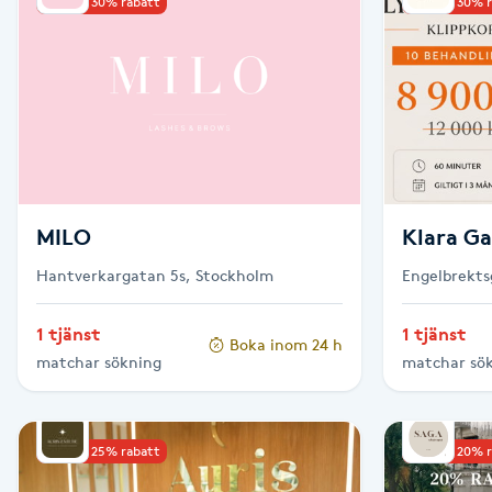
Upp till 30% rabatt
Upp till 30% 
Babylights
Balayage
Bambumassage
Barber
MILO
Klara G
Hantverkargatan 5s, Stockholm
Engelbrekts
Barnklippning
1 tjänst
1 tjänst
Boka inom 24 h
BIAB
matchar sökning
matchar sö
Blowout
Upp till 25% rabatt
Upp till 20% 
Bottenfärg