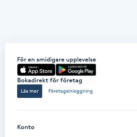
Cryoterapi
D
Damklippning
Dermapen
För en smidigare upplevelse
Diamantslipning
E
Bokadirekt för företag
Enzympeeling
Läs mer
Företagsinloggning
Extensions
Extensions borttagning
Konto