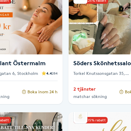
rabatt
Upp till 25% rabatt
alant Östermalm
Söders Skönhetssal
gatan 6, Stockholm
Torkel Knutssonsgatan 35,
4.4
284
Stockholm
2 tjänster
Boka inom 24 h
Bo
kning
matchar sökning
rabatt
Upp till 15% rabatt