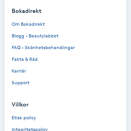
Bokadirekt
Brynformning
Om Bokadirekt
Brynfärgning
Blogg - Beautylabbet
Brynplockning
FAQ - Skönhetsbehandlingar
Fakta & Råd
Bröllopsuppsättning
C
Karriär
Support
Celluliter
Coachning
Villkor
Color correction
Etisk policy
Integritetspolicy