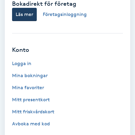
Bokadirekt för företag
Babylights
Läs mer
Företagsinloggning
Balayage
Bambumassage
Konto
Barber
Logga in
Mina bokningar
Barnklippning
Mina favoriter
BIAB
Mitt presentkort
Mitt friskvårdskort
Blowout
Avboka med kod
Bottenfärg