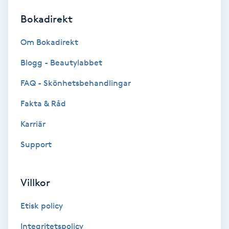
Bokadirekt
Brynformning
Om Bokadirekt
Brynfärgning
Blogg - Beautylabbet
Brynplockning
FAQ - Skönhetsbehandlingar
Fakta & Råd
Bröllopsuppsättning
C
Karriär
Support
Celluliter
Coachning
Villkor
Color correction
Etisk policy
Integritetspolicy