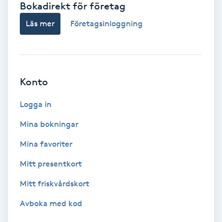
Bokadirekt för företag
Babylights
Läs mer
Företagsinloggning
Balayage
Bambumassage
Konto
Barber
Logga in
Mina bokningar
Barnklippning
Mina favoriter
BIAB
Mitt presentkort
Mitt friskvårdskort
Blowout
Avboka med kod
Bottenfärg