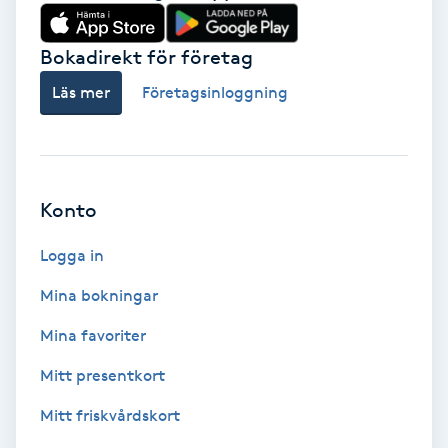
Babylights
Bokadirekt för företag
Balayage
Läs mer
Företagsinloggning
Bambumassage
Barber
Konto
Logga in
Barnklippning
Mina bokningar
BIAB
Mina favoriter
Blowout
Mitt presentkort
Mitt friskvårdskort
Bottenfärg