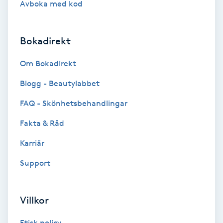
Avboka med kod
Brynformning
Bokadirekt
Brynfärgning
Om Bokadirekt
Brynplockning
Blogg - Beautylabbet
Bröllopsuppsättning
FAQ - Skönhetsbehandlingar
C
Fakta & Råd
Celluliter
Karriär
Support
Coachning
Color correction
Villkor
Etisk policy