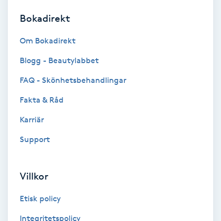
Bokadirekt
Brynformning
Om Bokadirekt
Brynfärgning
Blogg - Beautylabbet
Brynplockning
FAQ - Skönhetsbehandlingar
Fakta & Råd
Bröllopsuppsättning
C
Karriär
Support
Celluliter
Coachning
Villkor
Color correction
Etisk policy
Integritetspolicy