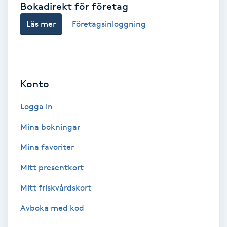
Bokadirekt för företag
Babylights
Läs mer
Företagsinloggning
Balayage
Bambumassage
Konto
Barber
Logga in
Mina bokningar
Barnklippning
Mina favoriter
BIAB
Mitt presentkort
Mitt friskvårdskort
Blowout
Avboka med kod
Bottenfärg