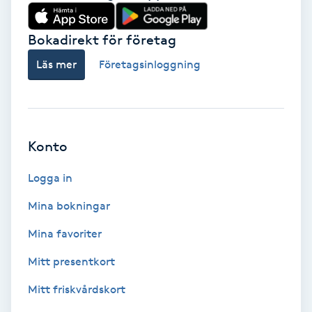
Babylights
Bokadirekt för företag
Balayage
Läs mer
Företagsinloggning
Bambumassage
Barber
Konto
Logga in
Barnklippning
Mina bokningar
BIAB
Mina favoriter
Blowout
Mitt presentkort
Mitt friskvårdskort
Bottenfärg