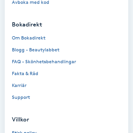
Avboka med kod
Brynformning
Bokadirekt
Brynfärgning
Om Bokadirekt
Brynplockning
Blogg - Beautylabbet
Bröllopsuppsättning
FAQ - Skönhetsbehandlingar
C
Fakta & Råd
Celluliter
Karriär
Support
Coachning
Color correction
Villkor
Etisk policy