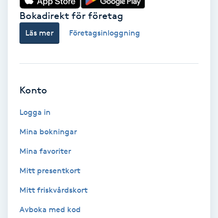
Bokadirekt för företag
Babylights
Läs mer
Företagsinloggning
Balayage
Bambumassage
Konto
Barber
Logga in
Barnklippning
Mina bokningar
Mina favoriter
BIAB
Mitt presentkort
Blowout
Mitt friskvårdskort
Bottenfärg
Avboka med kod