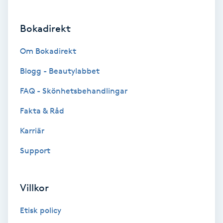
Brynformning
Bokadirekt
Brynfärgning
Om Bokadirekt
Blogg - Beautylabbet
Brynplockning
FAQ - Skönhetsbehandlingar
Bröllopsuppsättning
Fakta & Råd
C
Karriär
Celluliter
Support
Coachning
Villkor
Color correction
Etisk policy