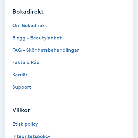
Bokadirekt
Brynformning
Om Bokadirekt
Brynfärgning
Blogg - Beautylabbet
Brynplockning
FAQ - Skönhetsbehandlingar
Fakta & Råd
Bröllopsuppsättning
C
Karriär
Support
Celluliter
Coachning
Villkor
Color correction
Etisk policy
Integritetspolicy