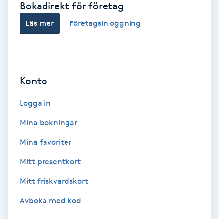
Bokadirekt för företag
Babylights
Läs mer
Företagsinloggning
Balayage
Bambumassage
Konto
Barber
Logga in
Mina bokningar
Barnklippning
Mina favoriter
BIAB
Mitt presentkort
Mitt friskvårdskort
Blowout
Avboka med kod
Bottenfärg