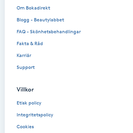
Om Bokadirekt
Brynformning
Blogg - Beautylabbet
Brynfärgning
FAQ - Skönhetsbehandlingar
Fakta & Råd
Brynplockning
Karriär
Bröllopsuppsättning
Support
C
Celluliter
Villkor
Etisk policy
Coachning
Integritetspolicy
Color correction
Cookies