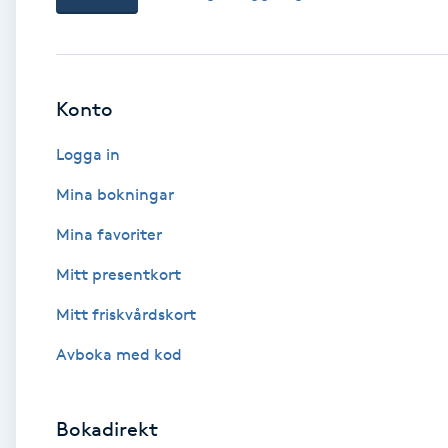
Babylights
Balayage
Konto
Logga in
Bambumassage
Mina bokningar
Barber
Mina favoriter
Barnklippning
Mitt presentkort
Mitt friskvårdskort
BIAB
Avboka med kod
Blowout
Bokadirekt
Bottenfärg