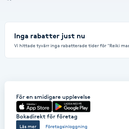
Alternativmedicin
Andningsmassage
Inga rabatter just nu
Ansiktslyft utan kirurgi
Vi hittade tyvärr inga rabatterade tider för "Reiki ma
Aromamassage
Ashtanga Yoga
Ayurveda
För en smidigare upplevelse
Ayurvedisk Massage
Bokadirekt för företag
Ansiktsbehandling djuprengörande
Läs mer
Företagsinloggning
B