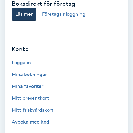
Bokadirekt för företag
Babylights
Läs mer
Företagsinloggning
Balayage
Bambumassage
Konto
Barber
Logga in
Mina bokningar
Barnklippning
Mina favoriter
BIAB
Mitt presentkort
Mitt friskvårdskort
Blowout
Avboka med kod
Bottenfärg