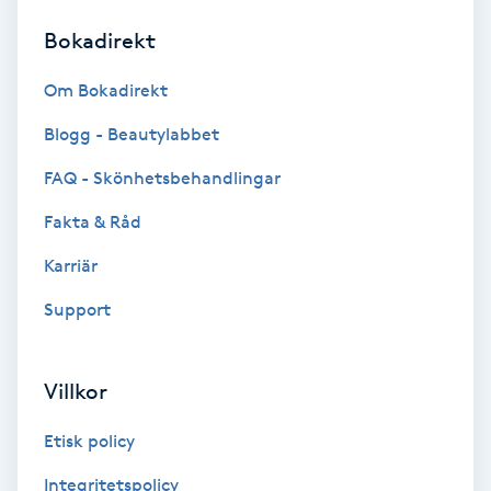
Bokadirekt
Brynformning
Om Bokadirekt
Brynfärgning
Blogg - Beautylabbet
Brynplockning
FAQ - Skönhetsbehandlingar
Fakta & Råd
Bröllopsuppsättning
C
Karriär
Support
Celluliter
Coachning
Villkor
Color correction
Etisk policy
Integritetspolicy