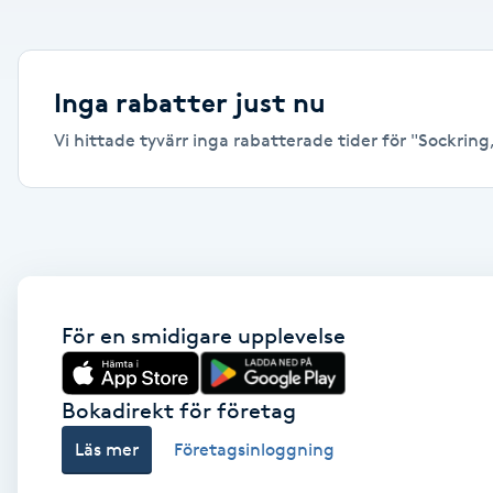
Alternativmedicin
Andningsmassage
Inga rabatter just nu
Vi hittade tyvärr inga rabatterade tider för "Sockring,
Ansiktslyft utan kirurgi
Aromamassage
Ashtanga Yoga
Ayurveda
För en smidigare upplevelse
Ayurvedisk Massage
Bokadirekt för företag
Läs mer
Företagsinloggning
Ansiktsbehandling djuprengörande
B