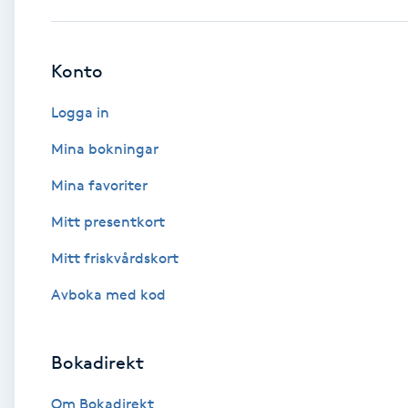
Babylights
Konto
Balayage
Logga in
Bambumassage
Mina bokningar
Mina favoriter
Barber
Mitt presentkort
Barnklippning
Mitt friskvårdskort
BIAB
Avboka med kod
Blowout
Bokadirekt
Bottenfärg
Om Bokadirekt