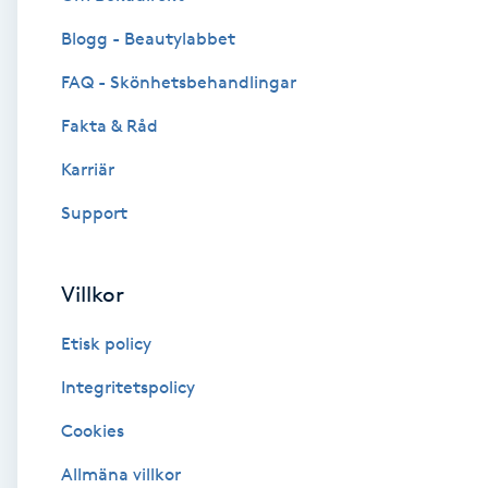
Blogg - Beautylabbet
Brynformning
FAQ - Skönhetsbehandlingar
Brynfärgning
Fakta & Råd
Brynplockning
Karriär
Support
Bröllopsuppsättning
C
Villkor
Celluliter
Etisk policy
Coachning
Integritetspolicy
Cookies
Color correction
Allmäna villkor