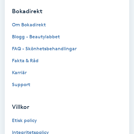
Bokadirekt
Brynformning
Om Bokadirekt
Brynfärgning
Blogg - Beautylabbet
Brynplockning
FAQ - Skönhetsbehandlingar
Fakta & Råd
Bröllopsuppsättning
C
Karriär
Support
Celluliter
Coachning
Villkor
Color correction
Etisk policy
Integritetspolicy