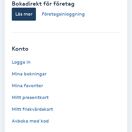
Bokadirekt för företag
Babylights
Läs mer
Företagsinloggning
Balayage
Bambumassage
Konto
Barber
Logga in
Mina bokningar
Barnklippning
Mina favoriter
BIAB
Mitt presentkort
Mitt friskvårdskort
Blowout
Avboka med kod
Bottenfärg