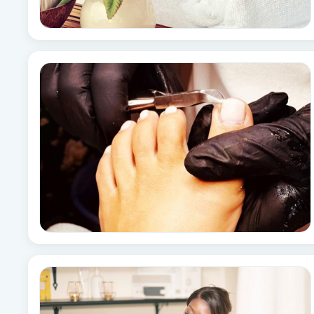
Eyeliner-tatuering
F
Face framing
Faceliftmassage
Fet hårbotten
Fettreducering
Fibromassage
Fillers
Fotmassage