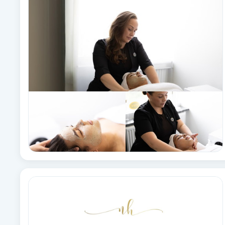
Alternativmedicin
Andningsmassage
Ansiktslyft utan kirurgi
Aromamassage
Ashtanga Yoga
Ayurveda
Ayurvedisk Massage
Ansiktsbehandling djuprengörande
B