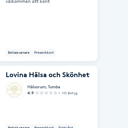
välkommen att kont
Betala senare
Presentkort
Lovina Hälsa och Skönhet
Hälsorum
,
Tumba
4.9
115 Betyg
Betala senare
Presentkort
Friskvård