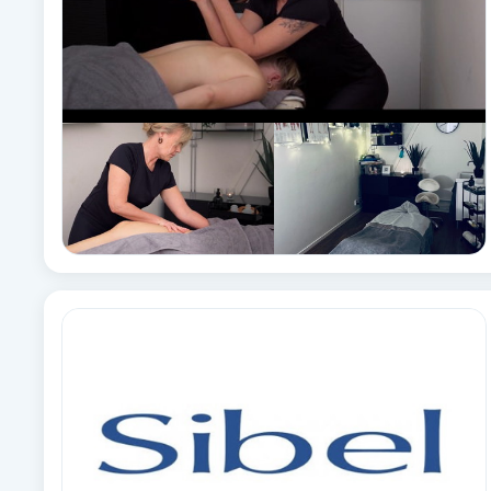
Brynformning
Brynfärgning
Brynplockning
Bröllopsuppsättning
C
Celluliter
Coachning
Color correction