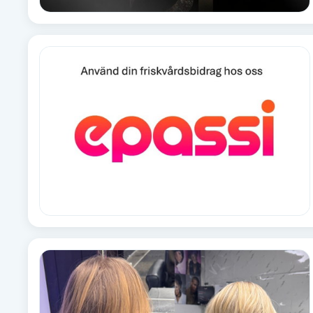
Fransk manikyr
Fransrengöring
Frekvensterapi
Friskvård
Friskvårdsmassage
Frisör
Funktionsanalys
Färgning