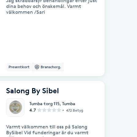
Jag skräddarsyr behandlingar efter just
dina behov och önskemål. Varmt
välkommen /Sari
Presentkort
Branschorg.
Salong By Sibel
Tumba torg 115
,
Tumba
4.7
472 Betyg
Varmt välkommen till oss på Salong
BySibel Vid funderingar är du varmt