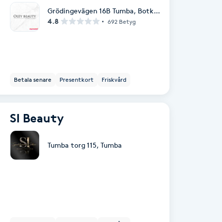
Grödingevägen 16B Tumba
,
Botkyrka
4.8
692 Betyg
Betala senare
Presentkort
Friskvård
SI Beauty
Tumba torg 115
,
Tumba