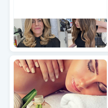
Cryoterapi
D
Damklippning
Dermapen
Diamantslipning
E
Enzympeeling
Extensions
Extensions borttagning