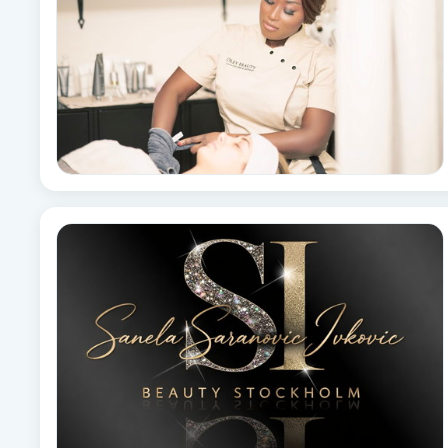
Fotsvamp
Fotvård
Fransar
Fransborttagning
Fransfärgning
Fransförlängning
Fransförlängning Megavolym
Fransförlängning Volym