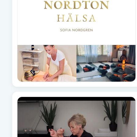
Babylights
Balayage
Bambumassage
Barber
Barnklippning
BIAB
Blowout
Bottenfärg