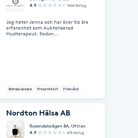
4.9
1404 Betyg
Jag heter Jenna och har över tio års
erfarenhet som Auktoriserad
Hudterapeut. Sedan...
Betala senare
Presentkort
Friskvård
Nordton Hälsa AB
Rosendalsvägen 8A
,
Uttran
4.9
476 Betyg