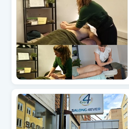
Brynformning
Brynfärgning
Brynplockning
Bröllopsuppsättning
C
Celluliter
Coachning
Color correction