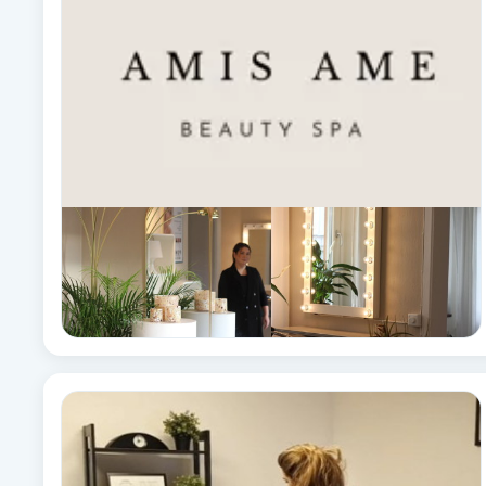
Babylights
Balayage
Bambumassage
Barber
Barnklippning
BIAB
Blowout
Bottenfärg