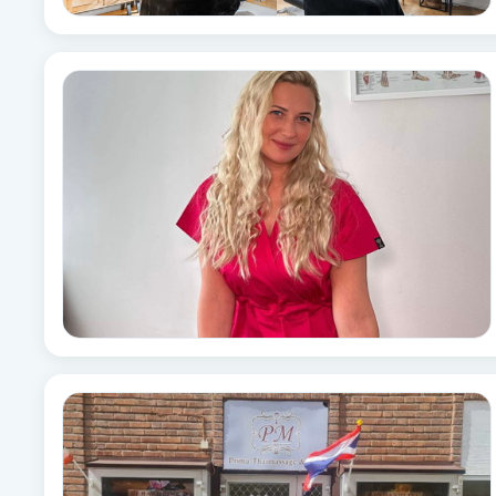
Fransk manikyr
Fransrengöring
Frekvensterapi
Friskvård
Friskvårdsmassage
Frisör
Funktionsanalys
Färgning