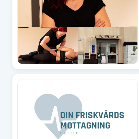
Eyeliner-tatuering
F
Face framing
Faceliftmassage
Fet hårbotten
Fettreducering
Fibromassage
Fillers
Fotmassage