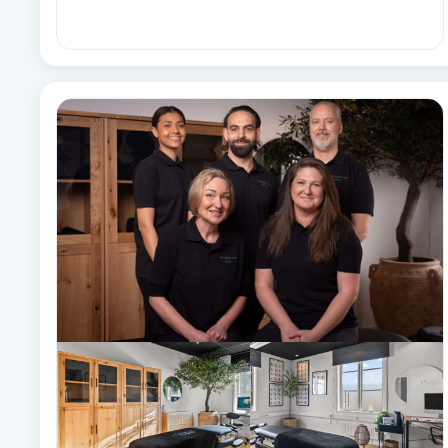
Fotsvamp
Fotvård
Fransar
Fransborttagning
Fransfärgning
Fransförlängning
Fransförlängning Megavolym
Fransförlängning Volym