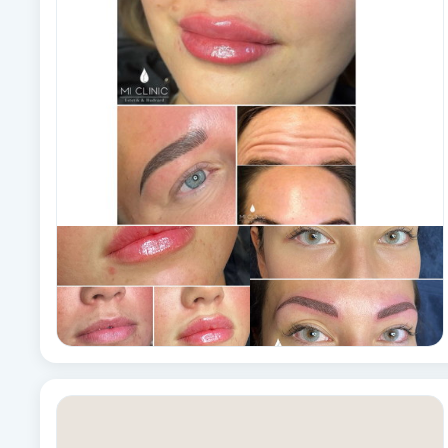
Alternativmedicin
Andningsmassage
Ansiktslyft utan kirurgi
Aromamassage
Ashtanga Yoga
Ayurveda
Ayurvedisk Massage
Ansiktsbehandling djuprengörande
B