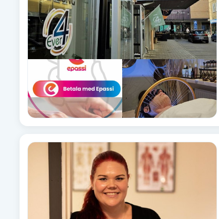
Cryoterapi
D
Damklippning
Dermapen
Diamantslipning
E
Enzympeeling
Extensions
Extensions borttagning