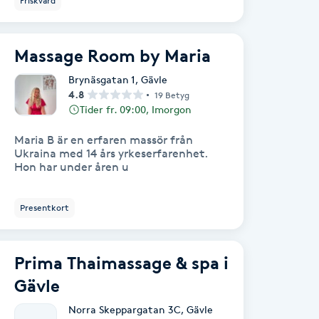
Friskvård
Massage Room by Maria
Brynäsgatan 1
,
Gävle
4.8
19 Betyg
Tider fr. 09:00, Imorgon
Maria B är en erfaren massör från
Ukraina med 14 års yrkeserfarenhet.
Hon har under åren u
Presentkort
Prima Thaimassage & spa i
Gävle
Norra Skeppargatan 3C
,
Gävle