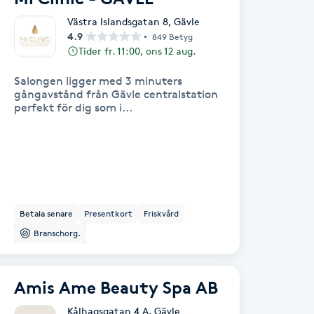
Västra Islandsgatan 8
,
Gävle
4.9
849 Betyg
Tider fr. 11:00, ons 12 aug.
Salongen ligger med 3 minuters
gångavstånd från Gävle centralstation
perfekt för dig som i...
Betala senare
Presentkort
Friskvård
Branschorg.
Amis Ame Beauty Spa AB
Kålhagsgatan 4 A
,
Gävle