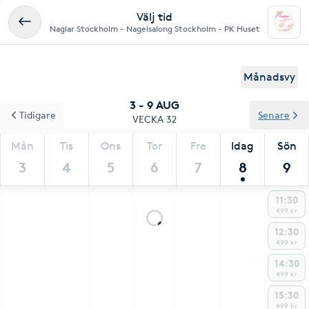
Välj tid
Naglar Stockholm - Nagelsalong Stockholm - PK Huset
Månadsvy
3 - 9 AUG
Tidigare
Senare
VECKA 32
Mån
Tis
Ons
Tor
Fre
Idag
Sön
3
4
5
6
7
8
9
11:30
499 kr
12:30
499 kr
14:30
499 kr
15:30
499 kr