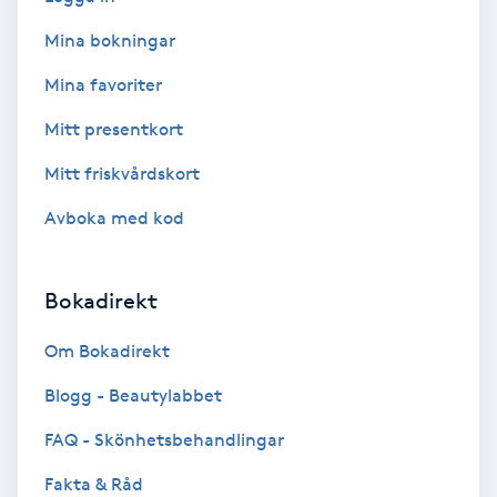
Color correction
Mina bokningar
Cryoterapi
Mina favoriter
D
Mitt presentkort
Damklippning
Mitt friskvårdskort
Avboka med kod
Dermapen
Diamantslipning
Bokadirekt
E
Om Bokadirekt
Enzympeeling
Blogg - Beautylabbet
Extensions
FAQ - Skönhetsbehandlingar
Fakta & Råd