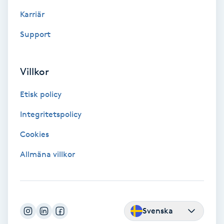
Extensions borttagning
Karriär
Eyeliner-tatuering
Support
F
Face framing
Villkor
Etisk policy
Faceliftmassage
Integritetspolicy
Fet hårbotten
Cookies
Fettreducering
Allmäna villkor
Fibromassage
Fillers
Svenska