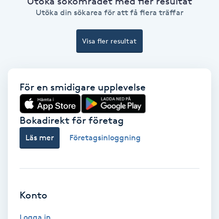
Utöka sökområdet med fler resultat
Utöka din sökarea för att få flera träffar
Bottenfärg
Visa fler resultat
Brynformning
Brynfärgning
För en smidigare upplevelse
Brynplockning
Bokadirekt för företag
Bröllopsuppsättning
Läs mer
Företagsinloggning
C
Celluliter
Konto
Coachning
Logga in