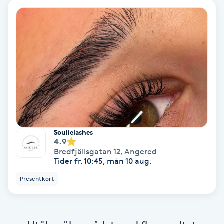
Ansiktsbehandling djuprengörande
B
Babylights
Balayage
Bambumassage
Soulielashes
Barber
4.9
Bredfjällsgatan 12
,
Angered
Tider fr. 10:45, mån 10 aug.
Barnklippning
Presentkort
BIAB
Blowout