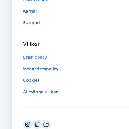
Karriär
Brynformning
Support
Brynfärgning
Villkor
Brynplockning
Etisk policy
Bröllopsuppsättning
Integritetspolicy
C
Cookies
Celluliter
Allmänna villkor
Coachning
Color correction