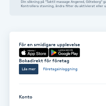
Din sökning på "Taktil massage Angered, Göteborg" ga
Alternativmedicin
Kontrollera stavning, ändra filter du aktivierat elle
Andningsmassage
Ansiktslyft utan kirurgi
För en smidigare upplevelse
Aromamassage
Ashtanga Yoga
Bokadirekt för företag
Läs mer
Företagsinloggning
Ayurveda
Ayurvedisk Massage
Konto
Ansiktsbehandling djuprengörande
B