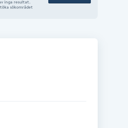
v inga resultat.
r utöka sökområdet