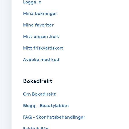
Logga in
Babylights
Mina bokningar
Mina favoriter
Balayage
Mitt presentkort
Bambumassage
Mitt friskvårdskort
Avboka med kod
Barber
Barnklippning
Bokadirekt
BIAB
Om Bokadirekt
Blogg - Beautylabbet
Blowout
FAQ - Skönhetsbehandlingar
Bottenfärg
Fakta & Råd