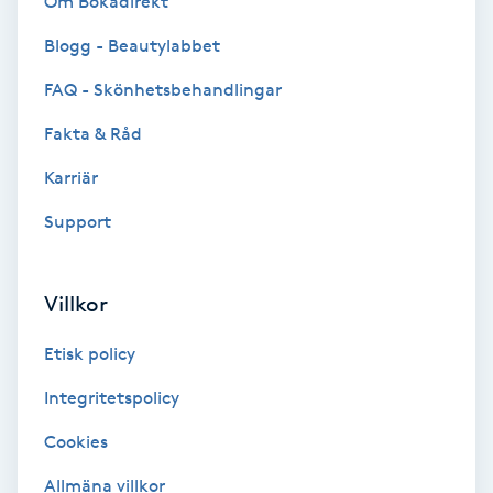
Om Bokadirekt
Blogg - Beautylabbet
Bottenfärg
FAQ - Skönhetsbehandlingar
Brynformning
Fakta & Råd
Brynfärgning
Karriär
Support
Brynplockning
Bröllopsuppsättning
Villkor
C
Etisk policy
Celluliter
Integritetspolicy
Cookies
Coachning
Allmäna villkor