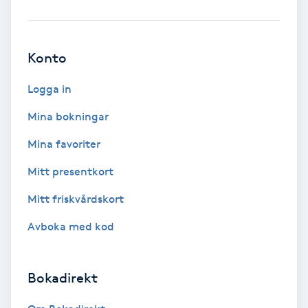
Ansiktsbehandling djuprengörande
B
Konto
Babylights
Logga in
Balayage
Mina bokningar
Mina favoriter
Bambumassage
Mitt presentkort
Barber
Mitt friskvårdskort
Barnklippning
Avboka med kod
BIAB
Bokadirekt
Blowout